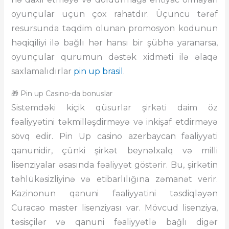
oyunçular üçün çox rahatdır. Üçüncü tərəf
resursunda təqdim olunan promosyon kodunun
həqiqiliyi ilə bağlı hər hansı bir şübhə yaranarsa,
oyunçular qurumun dəstək xidməti ilə əlaqə
saxlamalıdırlar
pin up brasil
.
🎁 Pin up Casino-da bonuslar
Sistemdəki kiçik qüsurlar şirkəti daim öz
fəaliyyətini təkmilləşdirməyə və inkişaf etdirməyə
sövq edir. Pin Up casino azerbaycan fəaliyyəti
qanunidir, çünki şirkət beynəlxalq və milli
lisenziyalar əsasında fəaliyyət göstərir. Bu, şirkətin
təhlükəsizliyinə və etibarlılığına zəmanət verir.
Kazinonun qanuni fəaliyyətini təsdiqləyən
Curacao master lisenziyası var. Mövcud lisenziya,
təsisçilər və qanuni fəaliyyətlə bağlı digər