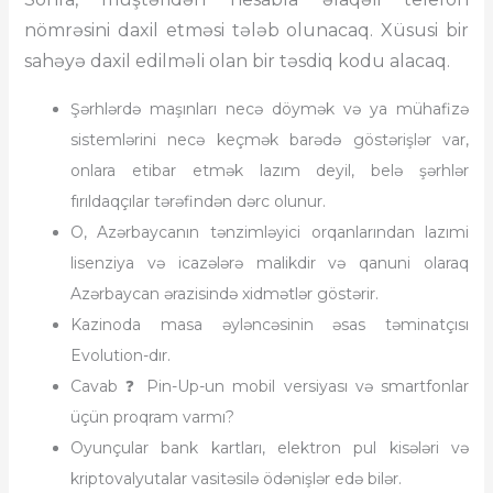
nömrəsini daxil etməsi tələb olunacaq. Xüsusi bir
sahəyə daxil edilməli olan bir təsdiq kodu alacaq.
Şərhlərdə maşınları necə döymək və ya mühafizə
sistemlərini necə keçmək barədə göstərişlər var,
onlara etibar etmək lazım deyil, belə şərhlər
fırıldaqçılar tərəfindən dərc olunur.
O, Azərbaycanın tənzimləyici orqanlarından lazımi
lisenziya və icazələrə malikdir və qanuni olaraq
Azərbaycan ərazisində xidmətlər göstərir.
Kazinoda masa əyləncəsinin əsas təminatçısı
Evolution-dır.
Cavab ❓ Pin-Up-un mobil versiyası və smartfonlar
üçün proqram varmı?
Oyunçular bank kartları, elektron pul kisələri və
kriptovalyutalar vasitəsilə ödənişlər edə bilər.