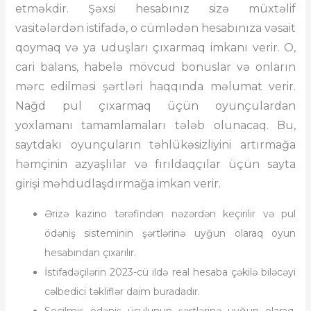
etməkdir. Şəxsi hesabınız sizə müxtəlif
vasitələrdən istifadə, o cümlədən hesabınıza vəsait
qoymaq və ya uduşları çıxarmaq imkanı verir. O,
cari balans, habelə mövcud bonuslar və onların
mərc edilməsi şərtləri haqqında məlumat verir.
Nağd pul çıxarmaq üçün oyunçulardan
yoxlamanı tamamlamaları tələb olunacaq. Bu,
saytdakı oyunçuların təhlükəsizliyini artırmağa
həmçinin azyaşlılar və fırıldaqçılar üçün sayta
girişi məhdudlaşdırmağa imkan verir.
Ərizə kazino tərəfindən nəzərdən keçirilir və pul
ödəniş sisteminin şərtlərinə uyğun olaraq oyun
hesabından çıxarılır.
İstifadəçilərin 2023-cü ildə real hesaba çəkilə biləcəyi
cəlbedici təkliflər daim buradadır.