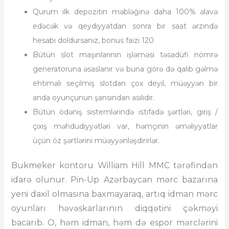
Qurum ilk depozitin məbləğinə daha 100% əlavə
edəcək və qeydiyyatdan sonra bir saat ərzində
hesabı doldursanız, bonus faizi 120
Bütün slot maşınlarının işləməsi təsadüfi nömrə
generatoruna əsaslanır və buna görə də qalib gəlmə
ehtimalı seçilmiş slotdan çox deyil, müəyyən bir
anda oyunçunun şansından asılıdır.
Bütün ödəniş sistemlərində istifadə şərtləri, giriş /
çıxış məhdudiyyətləri var, həmçinin əməliyyatlar
üçün öz şərtlərini müəyyənləşdirirlər.
Bukmeker kontoru William Hill MMC tərəfindən
idarə olunur. Pin-Up Azərbaycan mərc bazarına
yeni daxil olmasına baxmayaraq, artıq idman mərc
oyunları həvəskarlarının diqqətini çəkməyi
bacarıb. O, həm idman, həm də espor mərclərini