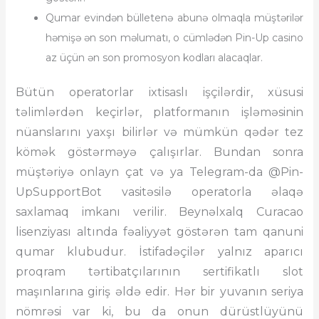
Qumar evindən bülletenə abunə olmaqla müştərilər
həmişə ən son məlumatı, o cümlədən Pin-Up casino
az üçün ən son promosyon kodları alacaqlar.
Bütün operatorlar ixtisaslı işçilərdir, xüsusi
təlimlərdən keçirlər, platformanın işləməsinin
nüanslarını yaxşı bilirlər və mümkün qədər tez
kömək göstərməyə çalışırlar. Bundan sonra
müştəriyə onlayn çat və ya Telegram-da @Pin-
UpSupportBot vasitəsilə operatorla əlaqə
saxlamaq imkanı verilir. Beynəlxalq Curacao
lisenziyası altında fəaliyyət göstərən tam qanuni
qumar klubudur. İstifadəçilər yalnız aparıcı
proqram tərtibatçılarının sertifikatlı slot
maşınlarına giriş əldə edir. Hər bir yuvanın seriya
nömrəsi var ki, bu da onun dürüstlüyünü