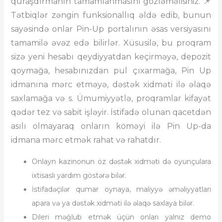
quraşdırmanın tamamlanmasını gözləməlisiniz. 📌
Tətbiqlər zəngin funksionallıq əldə edib, bunun
sayəsində onlar Pin-Up portalının əsas versiyasını
tamamilə əvəz edə bilirlər. Xüsusilə, bu proqram
sizə yeni hesabı qeydiyyatdan keçirməyə, depozit
qoymağa, hesabınızdan pul çıxarmağa, Pin Up
idmanına mərc etməyə, dəstək xidməti ilə əlaqə
saxlamağa və s. Ümumiyyətlə, proqramlar kifayət
qədər tez və sabit işləyir. İstifadə olunan qacetdən
asılı olmayaraq onların köməyi ilə Pin Up-da
idmana mərc etmək rahat və rahatdır.
Onlayn kazinonun öz dəstək xidməti də oyunçulara
ixtisaslı yardım göstərə bilər.
İstifadəçilər qumar oynaya, maliyyə əməliyyatları
apara və ya dəstək xidməti ilə əlaqə saxlaya bilər.
Dileri məğlub etmək üçün onları yalnız demo