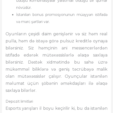
uduşlu kombinasiyalar yaratmalı olduğu bir qumar
növüdür.
İstənilən bonus promosyonunun müəyyən istifadə
və mərc şərtləri var.
Oyunların çeşidi daim genişlənir və siz həm real
pulla, həm də istəyə görə pulsuz kreditlə oynaya
bilərsiniz. Siz həmçinin ani messencerlərdən
istifadə edərək mütəxəssislərlə əlaqə saxlaya
bilərsiniz. Dəstək xidmətində bu sahə üzrə
mükəmməl biliklərə və geniş təcrübəyə malik
olan mütəxəssislər çalışır. Oyunçular istənilən
məlumat üçün şöbənin əməkdaşları ilə əlaqə
saxlaya bilərlər.
Depozit limitləri
Esports yarışları il boyu keçirilir ki, bu da istənilən