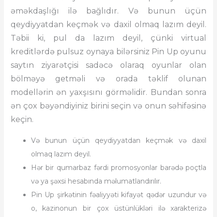
əməkdaşlığı ilə bağlıdır. Və bunun üçün
qeydiyyatdan keçmək və daxil olmaq lazım deyil.
Təbii ki, pul da lazım deyil, çünki virtual
kreditlərdə pulsuz oynaya bilərsiniz Pin Up oyunu
saytın ziyarətçisi sadəcə olaraq oyunlar olan
bölməyə getməli və orada təklif olunan
modellərin ən yaxşısını görməlidir. Bundan sonra
ən çox bəyəndiyiniz birini seçin və onun səhifəsinə
keçin.
Və bunun üçün qeydiyyatdan keçmək və daxil
olmaq lazım deyil.
Hər bir qumarbaz fərdi promosyonlar barədə poçtla
və ya şəxsi hesabında məlumatlandırılır.
Pin Up şirkətinin fəaliyyəti kifayət qədər uzundur və
o, kazinonun bir çox üstünlükləri ilə xarakterizə