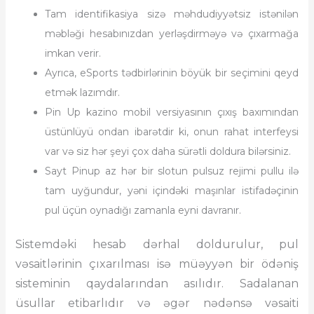
Tam identifikasiya sizə məhdudiyyətsiz istənilən
məbləği hesabınızdan yerləşdirməyə və çıxarmağa
imkan verir.
Ayrıca, eSports tədbirlərinin böyük bir seçimini qeyd
etmək lazımdır.
Pin Up kazino mobil versiyasının çıxış baxımından
üstünlüyü ondan ibarətdir ki, onun rahat interfeysi
var və siz hər şeyi çox daha sürətli doldura bilərsiniz.
Sayt Pinup az hər bir slotun pulsuz rejimi pullu ilə
tam uyğundur, yəni içindəki maşınlar istifadəçinin
pul üçün oynadığı zamanla eyni davranır.
Sistemdəki hesab dərhal doldurulur, pul
vəsaitlərinin çıxarılması isə müəyyən bir ödəniş
sisteminin qaydalarından asılıdır. Sadalanan
üsullar etibarlıdır və əgər nədənsə vəsaiti