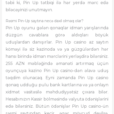
təbii ki, Pin Up tətbiqi ilə hər yerdə mərc edə
biləcəyinizi unutmayın.
Rəsmi Pin-Up saytına necə daxil olmaq olar?
Pin Up oyunu gələn qonaqlar idman yarışlarında
düzgün cavablara görə aldıqları böyük
uduşlardan danışırlar. Pin Up casino az saytın
köməyi ilə siz kazinoda və ya güzgülərdən hər
hansı birində idman mərclərini yerləşdirə bilərsiniz.
255 AZN məbləğində əmanəti artırmaq üçün
oyunçuya kazino Pin Up casino-dən əlavə uduş
təqdim olunacaq. Eyni zamanda Pin Up casino
qonaq udduğu pulu bank kartlarına və ya onlayn
xidmət vasitəsilə məhdudiyyətsiz çıxara bilər.
Hesabınızın Kassir bölməsində valyuta ödənişlərini
edə bilərsiniz. Bütün ödənişlər Pin Up casino-ün
rəsmi saytından keçir, əgər mövcud deyilsə,