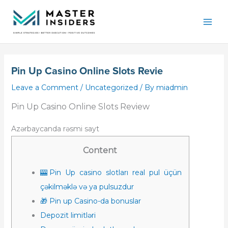
Skip
Mai
to
Men
content
Pin Up Casino Online Slots Revie
Leave a Comment
/
Uncategorized
/ By
miadmin
Pin Up Casino Online Slots Review
Azərbaycanda rəsmi sayt
Content
🎰Pin Up casino slotları real pul üçün
çəkilməklə və ya pulsuzdur
🎁 Pin up Casino-da bonuslar
Depozit limitləri