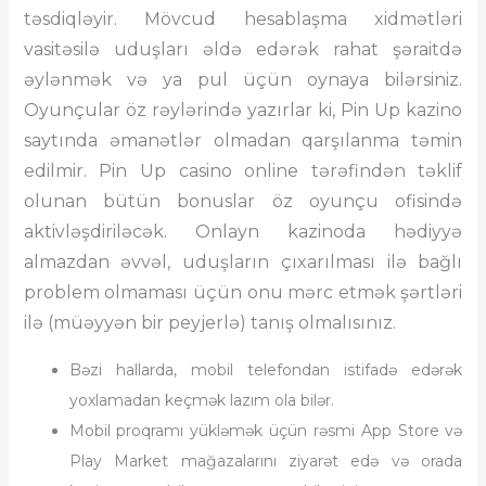
təsdiqləyir. Mövcud hesablaşma xidmətləri
vasitəsilə uduşları əldə edərək rahat şəraitdə
əylənmək və ya pul üçün oynaya bilərsiniz.
Oyunçular öz rəylərində yazırlar ki, Pin Up kazino
saytında əmanətlər olmadan qarşılanma təmin
edilmir. Pin Up casino online tərəfindən təklif
olunan bütün bonuslar öz oyunçu ofisində
aktivləşdiriləcək. Onlayn kazinoda hədiyyə
almazdan əvvəl, uduşların çıxarılması ilə bağlı
problem olmaması üçün onu mərc etmək şərtləri
ilə (müəyyən bir peyjerlə) tanış olmalısınız.
Bəzi hallarda, mobil telefondan istifadə edərək
yoxlamadan keçmək lazım ola bilər.
Mobil proqramı yükləmək üçün rəsmi App Store və
Play Market mağazalarını ziyarət edə və orada