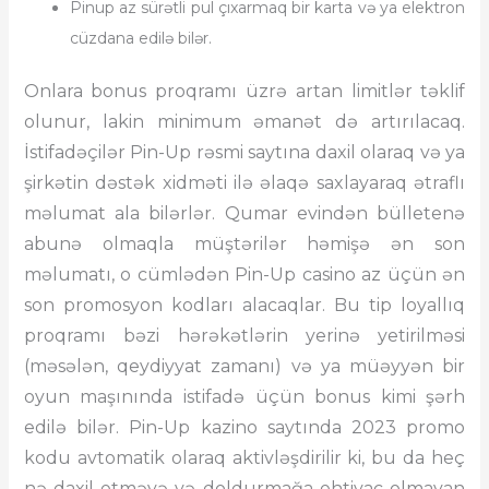
Pinup az sürətli pul çıxarmaq bir karta və ya elektron
cüzdana edilə bilər.
Onlara bonus proqramı üzrə artan limitlər təklif
olunur, lakin minimum əmanət də artırılacaq.
İstifadəçilər Pin-Up rəsmi saytına daxil olaraq və ya
şirkətin dəstək xidməti ilə əlaqə saxlayaraq ətraflı
məlumat ala bilərlər. Qumar evindən bülletenə
abunə olmaqla müştərilər həmişə ən son
məlumatı, o cümlədən Pin-Up casino az üçün ən
son promosyon kodları alacaqlar. Bu tip loyallıq
proqramı bəzi hərəkətlərin yerinə yetirilməsi
(məsələn, qeydiyyat zamanı) və ya müəyyən bir
oyun maşınında istifadə üçün bonus kimi şərh
edilə bilər. Pin-Up kazino saytında 2023 promo
kodu avtomatik olaraq aktivləşdirilir ki, bu da heç
nə daxil etməyə və doldurmağa ehtiyac olmayan