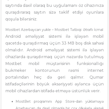
saytında daxil olaraq bu uyğulamanı öz cihazınıza
quraşdıraraq saytın sizə təklif etdiyi oyunlara
qoşula bilərsiniz.
Mostbet Azerbaycan yukle – Mostbet Tətbiqi: Ətraflı İcmal
Android əməliyyat sistemi ilə işləyən mobil
qacetdə quraşdırmaq üçün 33 MB boş disk sahəsi
olmalıdır. Android əməliyyat sistemi ilə işləyən
cihazlarda quraşdırmaq üçün nəzərdə tutulmuş
Mostbet mobil müştərisinin funksionallığı
bukmeker kontorunun rəsmi internet
portalından heç də geri qalmır. Qumar
istifadəçilərinin böyük əksəriyyəti əyləncə üçün
mobil cihazlardan istifadə etməyə üstünlük verir.
MostBet proqramını App Store-dan yükləməyə
Azərbaycan da daxil olmaqla bir çox ölkələrlə əlaqəli