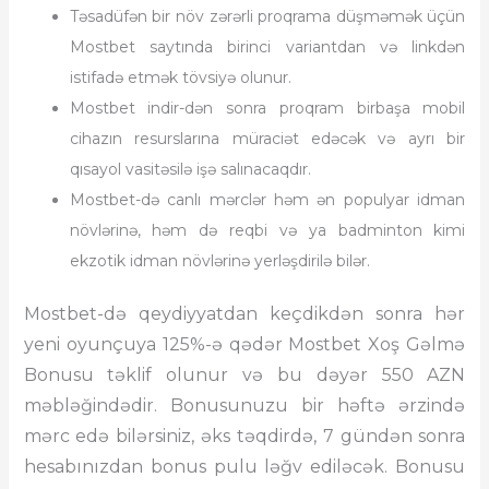
Təsadüfən bir növ zərərli proqrama düşməmək üçün
Mostbet saytında birinci variantdan və linkdən
istifadə etmək tövsiyə olunur.
Mostbet indir-dən sonra proqram birbaşa mobil
cihazın resurslarına müraciət edəcək və ayrı bir
qısayol vasitəsilə işə salınacaqdır.
Mostbet-də canlı mərclər həm ən populyar idman
növlərinə, həm də reqbi və ya badminton kimi
ekzotik idman növlərinə yerləşdirilə bilər.
Mostbet-də qeydiyyatdan keçdikdən sonra hər
yeni oyunçuya 125%-ə qədər Mostbet Xoş Gəlmə
Bonusu təklif olunur və bu dəyər 550 AZN
məbləğindədir. Bonusunuzu bir həftə ərzində
mərc edə bilərsiniz, əks təqdirdə, 7 gündən sonra
hesabınızdan bonus pulu ləğv ediləcək. Bonusu