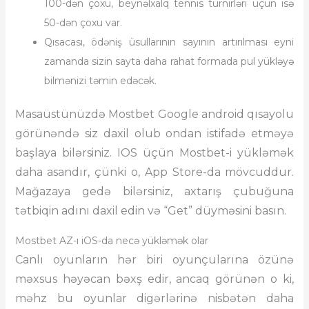
100-dən çoxu, beynəlxalq tennis turnirləri üçün isə
50-dən çoxu var.
Qısacası, ödəniş üsullarının sayının artırılması eyni
zamanda sizin sayta daha rahat formada pul yükləyə
bilmənizi təmin edəcək.
Masaüstünüzdə Mostbet Google android qısayolu
görünəndə siz daxil olub ondan istifadə etməyə
başlaya bilərsiniz. IOS üçün Mostbet-i yükləmək
daha asandır, çünki o, App Store-da mövcuddur.
Mağazaya gedə bilərsiniz, axtarış çubuğuna
tətbiqin adını daxil edin və “Get” düyməsini basın.
Mostbet AZ-ı iOS-da necə yükləmək olar
Canlı oyunların hər biri oyunçularına özünə
məxsus həyəcan bəxş edir, ancaq görünən o ki,
məhz bu oyunlar digərlərinə nisbətən daha