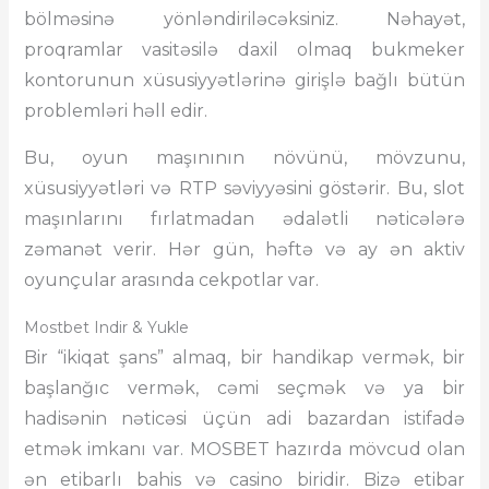
bölməsinə yönləndiriləcəksiniz. Nəhayət,
proqramlar vasitəsilə daxil olmaq bukmeker
kontorunun xüsusiyyətlərinə girişlə bağlı bütün
problemləri həll edir.
Bu, oyun maşınının növünü, mövzunu,
xüsusiyyətləri və RTP səviyyəsini göstərir. Bu, slot
maşınlarını fırlatmadan ədalətli nəticələrə
zəmanət verir. Hər gün, həftə və ay ən aktiv
oyunçular arasında cekpotlar var.
Mostbet Indir & Yukle
Bir “ikiqat şans” almaq, bir handikap vermək, bir
başlanğıc vermək, cəmi seçmək və ya bir
hadisənin nəticəsi üçün adi bazardan istifadə
etmək imkanı var. MOSBET hazırda mövcud olan
ən etibarlı bahis və casino biridir. Bizə etibar