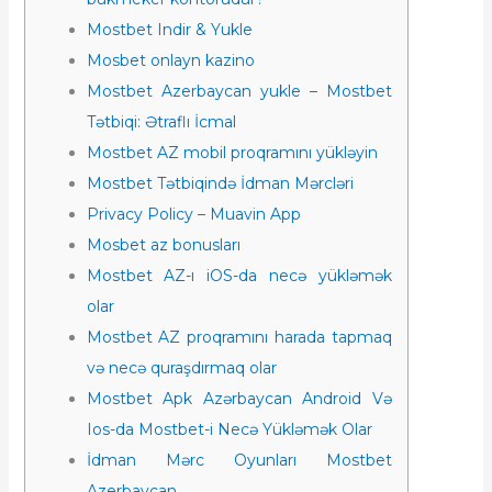
Mostbet Indir & Yukle
Mosbet onlayn kazino
Mostbet Azerbaycan yukle – Mostbet
Tətbiqi: Ətraflı İcmal
Mostbet AZ mobil proqramını yükləyin
Mostbet Tətbiqində İdman Mərcləri
Privacy Policy – Muavin App
Mosbet az bonusları
Mostbet AZ-ı iOS-da necə yükləmək
olar
Mostbet AZ proqramını harada tapmaq
və necə quraşdırmaq olar
Mostbet Apk Azərbaycan Android Və
Ios-da Mostbet-i Necə Yükləmək Olar
İdman Mərc Oyunları Mostbet
Azerbaycan