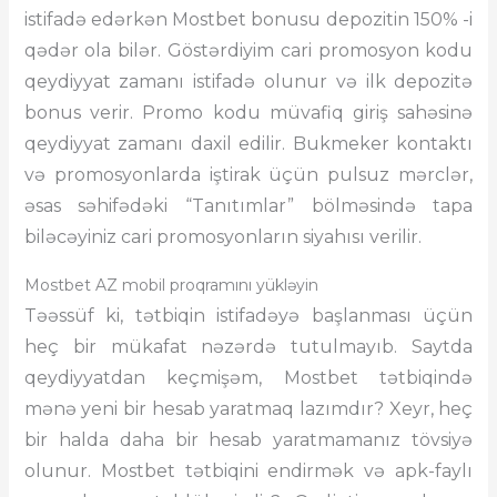
istifadə edərkən Mostbet bonusu depozitin 150% -i
qədər ola bilər. Göstərdiyim cari promosyon kodu
qeydiyyat zamanı istifadə olunur və ilk depozitə
bonus verir. Promo kodu müvafiq giriş sahəsinə
qeydiyyat zamanı daxil edilir. Bukmeker kontaktı
və promosyonlarda iştirak üçün pulsuz mərclər,
əsas səhifədəki “Tanıtımlar” bölməsində tapa
biləcəyiniz cari promosyonların siyahısı verilir.
Mostbet AZ mobil proqramını yükləyin
Təəssüf ki, tətbiqin istifadəyə başlanması üçün
heç bir mükafat nəzərdə tutulmayıb. Saytda
qeydiyyatdan keçmişəm, Mostbet tətbiqində
mənə yeni bir hesab yaratmaq lazımdır? Xeyr, heç
bir halda daha bir hesab yaratmamanız tövsiyə
olunur. Mostbet tətbiqini endirmək və apk-faylı