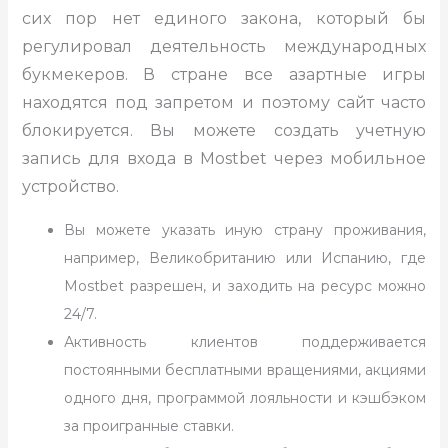
сих пор нет единого закона, который бы
регулировал деятельность международных
букмекеров. В стране все азартные игры
находятся под запретом и поэтому сайт часто
блокируется. Вы можете создать учетную
запись для входа в Mostbet через мобильное
устройство.
Вы можете указать иную страну проживания,
например, Великобританию или Испанию, где
Mostbet разрешен, и заходить на ресурс можно
24/7.
Активность клиентов поддерживается
постоянными бесплатными вращениями, акциями
одного дня, программой лояльности и кэшбэком
за проигранные ставки.