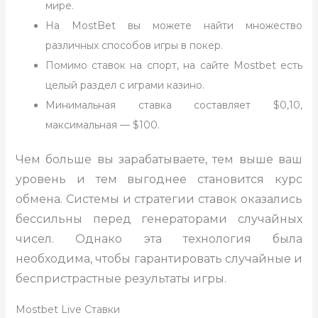
мире.
На MostBet вы можете найти множество
различных способов игры в покер.
Помимо ставок на спорт, на сайте Mostbet есть
целый раздел с играми казино.
Минимальная ставка составляет $0,10,
максимальная — $100.
Чем больше вы зарабатываете, тем выше ваш
уровень и тем выгоднее становится курс
обмена. Системы и стратегии ставок оказались
бессильны перед генераторами случайных
чисел. Однако эта технология была
необходима, чтобы гарантировать случайные и
беспристрастные результаты игры.
Mostbet Live Ставки