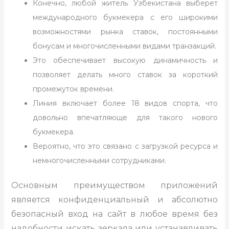
Конечно, любой житель Узбекистана выберет
международного букмекера с его широкими
возможностями рынка ставок, постоянными
бонусам и многочисленными видами транзакций.
Это обеспечивает высокую динамичность и
позволяет делать много ставок за короткий
промежуток времени.
Линия включает более 18 видов спорта, что
довольно впечатляюще для такого нового
букмекера.
Вероятно, что это связано с загрузкой ресурса и
немногочисленными сотрудниками.
Основным преимуществом приложений
является конфиденциальный и абсолютно
безопасный вход на сайт в любое время без
надобности искать зеркала или устанавливать