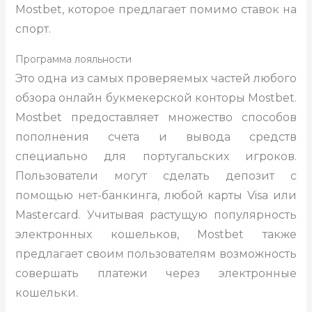
Mostbet, которое предлагает помимо ставок на
спорт.
Программа лояльности
Это одна из самых проверяемых частей любого
обзора онлайн букмекерской конторы Mostbet.
Mostbet предоставляет множество способов
пополнения счета и вывода средств
специально для португальских игроков.
Пользователи могут сделать депозит с
помощью нет-банкинга, любой карты Visa или
Mastercard. Учитывая растущую популярность
электронных кошельков, Mostbet также
предлагает своим пользователям возможность
совершать платежи через электронные
кошельки.