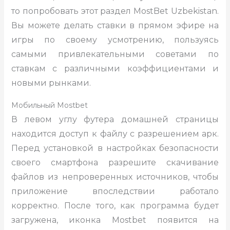
то попробовать этот раздел MostBet Uzbekistan.
Вы можете делать ставки в прямом эфире на
игры по своему усмотрению, пользуясь
самыми привлекательными советами по
ставкам с различными коэффициентами и
новыми рынками.
Мобильный Mostbet
В левом углу футера домашней страницы
находится доступ к файлу с разрешением арк.
Перед установкой в настройках безопасности
своего смартфона разрешите скачивание
файлов из непроверенных источников, чтобы
приложение впоследствии работало
корректно. После того, как программа будет
загружена, иконка Mostbet появится на