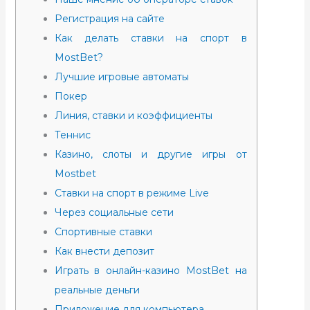
Регистрация на сайте
Как делать ставки на спорт в
MostBet?
Лучшие игровые автоматы
Покер
Линия, ставки и коэффициенты
Теннис
Казино, слоты и другие игры от
Mostbet
Ставки на спорт в режиме Live
Через социальные сети
Спортивные ставки
Как внести депозит
Играть в онлайн-казино MostBet на
реальные деньги
Приложение для компьютера