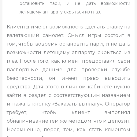
остановить пари, и не дать возможности
летящему аппарату скрыться из глаз.
Клиенты имеют возможность сделать ставку на
взлетающий самолет. Смысл игры состоит в
том, чтобы вовремя остановить пари, и не дать
возможности летящему аппарату скрыться из
глаз. После того, как клиент предоставил свои
паспортные данные для проверки службе
безопасности, он имеет право выводить
средства. Для этого в личном кабинете нужно
зайти в раздел с соответствующим названием
и нажать кнопку «Заказать выплату». Оператор
требует, чтобы клиент выполнял
обналичивание тем же методом, что и депозит.
Несомненно, перед тем, как стать клиентом