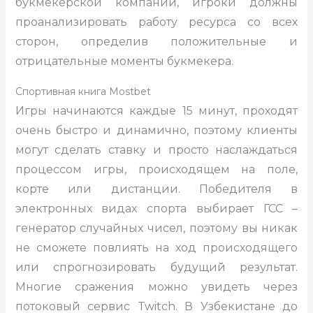
букмекерской компании, игроки должны
проанализировать работу ресурса со всех
сторон, определив положительные и
отрицательные моменты букмекера.
Спортивная книга Mostbet
Игры начинаются каждые 15 минут, проходят
очень быстро и динамично, поэтому клиенты
могут сделать ставку и просто наслаждаться
процессом игры, происходящем на поле,
корте или дистанции. Победителя в
электронных видах спорта выбирает ГСС –
генератор случайных чисел, поэтому вы никак
не сможете повлиять на ход происходящего
или спрогнозировать будущий результат.
Многие сражения можно увидеть через
потоковый сервис Twitch. В Узбекистане до