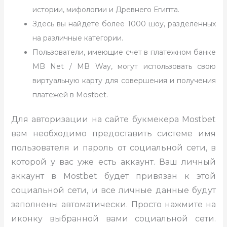
истории, мифологии и Древнего Египта.
Здесь вы найдете более 1000 шоу, разделенных
на различные категории.
Пользователи, имеющие счет в платежном банке
MB Net / MB Way, могут использовать свою
виртуальную карту для совершения и получения
платежей в Mostbet.
Для авторизации на сайте букмекера Mostbet
вам необходимо предоставить системе имя
пользователя и пароль от социальной сети, в
которой у вас уже есть аккаунт. Ваш личный
аккаунт в Mostbet будет привязан к этой
социальной сети, и все личные данные будут
заполнены автоматически. Просто нажмите на
иконку выбранной вами социальной сети.