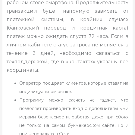
рабочем столе смартфона. Продолжительность
транзакции будет напрямую зависеть от
платежной системы, в крайних случаях
(банковский перевод и кредитная карта)
платеж можно ожидать спустя 72 часа. Если в
личном кабинете статус запроса не меняется в
течение 2 дней, необходимо связаться с
техподдержкой, где в «контактах» указаны все
координаты.
Оператор поощряет клиентов, которые ставят на
индивидуальном рынке.
Программу можно скачать на гаджет, что
позволяет производить вход с дополнительными
мерами безопасности, работая даже при сбоях
не только на самом букмекерском сайте, но и
при неполадках в Сети.