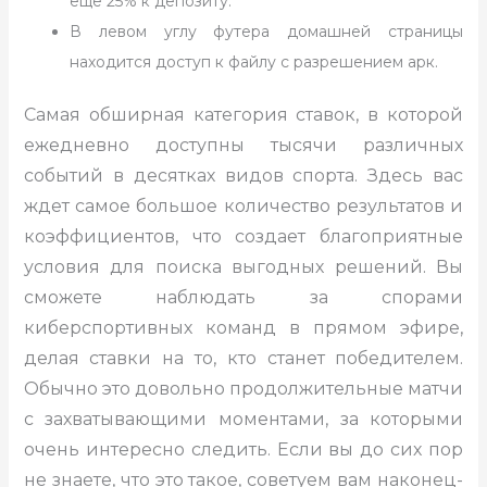
еще 25% к депозиту.
В левом углу футера домашней страницы
находится доступ к файлу с разрешением арк.
Самая обширная категория ставок, в которой
ежедневно доступны тысячи различных
событий в десятках видов спорта. Здесь вас
ждет самое большое количество результатов и
коэффициентов, что создает благоприятные
условия для поиска выгодных решений. Вы
сможете наблюдать за спорами
киберспортивных команд в прямом эфире,
делая ставки на то, кто станет победителем.
Обычно это довольно продолжительные матчи
с захватывающими моментами, за которыми
очень интересно следить. Если вы до сих пор
не знаете, что это такое, советуем вам наконец-