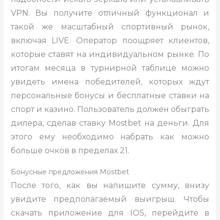
VPN. Вы получите отличный функционал и
такой же масштабный спортивный рынок,
включая LIVE. Оператор поощряет клиентов,
которые ставят на индивидуальном рынке. По
итогам месяца в турнирной таблице можно
увидеть имена победителей, которых ждут
персональные бонусы и бесплатные ставки на
спорт и казино. Пользователь должен обыграть
дилера, сделав ставку Mostbet на деньги. Для
этого ему необходимо набрать как можно
больше очков в пределах 21.
Бонусные предложения Mostbet
После того, как вы напишите сумму, внизу
увидите предполагаемый выигрыш. Чтобы
скачать приложение для IOS, перейдите в