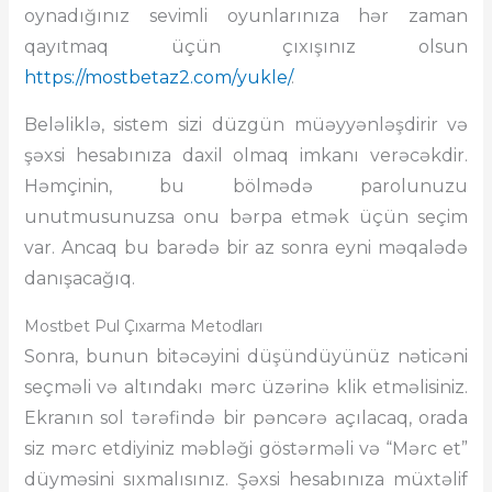
oynadığınız sevimli oyunlarınıza hər zaman
qayıtmaq üçün çıxışınız olsun
https://mostbetaz2.com/yukle/
.
Beləliklə, sistem sizi düzgün müəyyənləşdirir və
şəxsi hesabınıza daxil olmaq imkanı verəcəkdir.
Həmçinin, bu bölmədə parolunuzu
unutmusunuzsa onu bərpa etmək üçün seçim
var. Ancaq bu barədə bir az sonra eyni məqalədə
danışacağıq.
Mostbet Pul Çıxarma Metodları
Sonra, bunun bitəcəyini düşündüyünüz nəticəni
seçməli və altındakı mərc üzərinə klik etməlisiniz.
Ekranın sol tərəfində bir pəncərə açılacaq, orada
siz mərc etdiyiniz məbləği göstərməli və “Mərc et”
düyməsini sıxmalısınız. Şəxsi hesabınıza müxtəlif