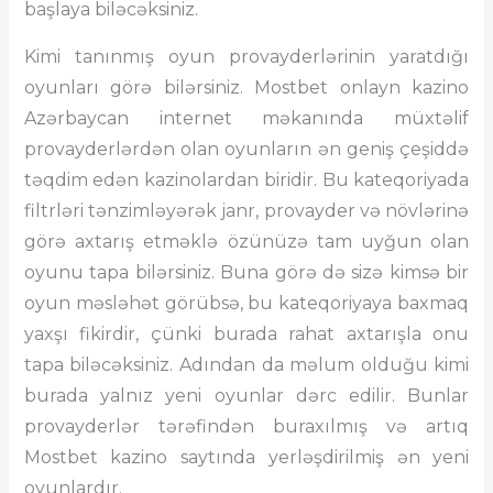
başlaya biləcəksiniz.
Kimi tanınmış oyun provayderlərinin yaratdığı
oyunları görə bilərsiniz. Mostbet onlayn kazino
Azərbaycan internet məkanında müxtəlif
provayderlərdən olan oyunların ən geniş çeşiddə
təqdim edən kazinolardan biridir. Bu kateqoriyada
filtrləri tənzimləyərək janr, provayder və növlərinə
görə axtarış etməklə özünüzə tam uyğun olan
oyunu tapa bilərsiniz. Buna görə də sizə kimsə bir
oyun məsləhət görübsə, bu kateqoriyaya baxmaq
yaxşı fikirdir, çünki burada rahat axtarışla onu
tapa biləcəksiniz. Adından da məlum olduğu kimi
burada yalnız yeni oyunlar dərc edilir. Bunlar
provayderlər tərəfindən buraxılmış və artıq
Mostbet kazino saytında yerləşdirilmiş ən yeni
oyunlardır.