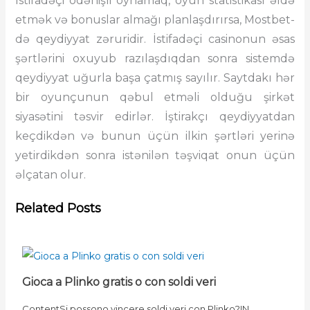
İstifadəçi ödənişli oynamaq, oyun statistikası əldə
etmək və bonuslar almağı planlaşdırırsa, Mostbet-
də qeydiyyat zəruridir. İstifadəçi casinonun əsas
şərtlərini oxuyub razılaşdıqdan sonra sistemdə
qeydiyyat uğurla başa çatmış sayılır. Saytdakı hər
bir oyunçunun qəbul etməli olduğu şirkət
siyasətini təsvir edirlər. İştirakçı qeydiyyatdan
keçdikdən və bunun üçün ilkin şərtləri yerinə
yetirdikdən sonra istənilən təşviqat onun üçün
əlçatan olur.
Related Posts
Gioca a Plinko gratis o con soldi veri
ContentSi possono vincere soldi veri con Plinko?IN