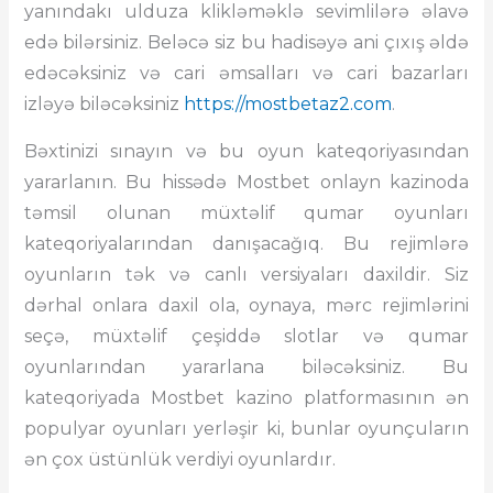
yanındakı ulduza klikləməklə sevimlilərə əlavə
edə bilərsiniz. Beləcə siz bu hadisəyə ani çıxış əldə
edəcəksiniz və cari əmsalları və cari bazarları
izləyə biləcəksiniz
https://mostbetaz2.com
.
Bəxtinizi sınayın və bu oyun kateqoriyasından
yararlanın. Bu hissədə Mostbet onlayn kazinoda
təmsil olunan müxtəlif qumar oyunları
kateqoriyalarından danışacağıq. Bu rejimlərə
oyunların tək və canlı versiyaları daxildir. Siz
dərhal onlara daxil ola, oynaya, mərc rejimlərini
seçə, müxtəlif çeşiddə slotlar və qumar
oyunlarından yararlana biləcəksiniz. Bu
kateqoriyada Mostbet kazino platformasının ən
populyar oyunları yerləşir ki, bunlar oyunçuların
ən çox üstünlük verdiyi oyunlardır.