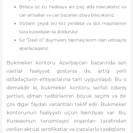
Beləcə siz bu hadisəyə ani çıxış əldə edəcəksiniz və
cari əmsalları və cari bazarları izləyə biləcəksiniz.
Slotların çeşidi tez-tez yeniliklər və slot maşınlarının
təzə buraxılışları ilə doldurulur.
Siz “Daxil ol” düyməsini tapmaq lazım olan vebsayta
aparılacaqsınız.
Bukmeker kontoru Azərbaycan bazarında son
vaxtlar fəaliyyət göstərsə də, artıq yerli
istifadəçilərin ehtiyaclarına tam uyğunlaşıb. Bu o
deməkdir ki, bukmeker kontoru sərfəli ödəniş
şərtləri, idman tədbirlərinin böyük seçimi və bir
çox digər faydalı variantları təklif edir. Bukmeker
kontorunun fəaliyyəti üçün lisenziyası var. Bu,
Kurasaonun tənzimləyici orqanları tərəfindən
verilən aktual sertifikatlar və icazələrlə təsdiqlənir.