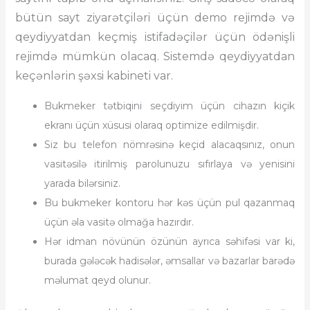
bütün sayt ziyarətçiləri üçün demo rejimdə və
qeydiyyatdan keçmiş istifadəçilər üçün ödənişli
rejimdə mümkün olacaq. Sistemdə qeydiyyatdan
keçənlərin şəxsi kabineti var.
Bukmeker tətbiqini seçdiyim üçün cihazın kiçik
ekranı üçün xüsusi olaraq optimize edilmişdir.
Siz bu telefon nömrəsinə keçid alacaqsınız, onun
vasitəsilə itirilmiş parolunuzu sıfırlaya və yenisini
yarada bilərsiniz.
Bu bukmeker kontoru hər kəs üçün pul qazanmaq
üçün əla vasitə olmağa hazırdır.
Hər idman növünün özünün ayrıca səhifəsi var ki,
burada gələcək hadisələr, əmsallar və bazarlar barədə
məlumat qeyd olunur.