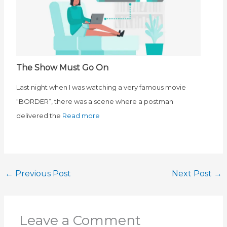
The Show Must Go On
Last night when I was watching a very famous movie
“BORDER”, there was a scene where a postman
delivered the
Read more
←
Previous Post
Next Post
→
Leave a Comment