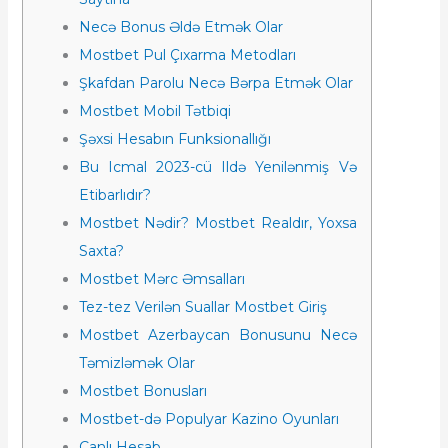
Necə Bonus Əldə Etmək Olar
Mostbet Pul Çıxarma Metodları
Şkafdan Parolu Necə Bərpa Etmək Olar
Mostbet Mobil Tətbiqi
Şəxsi Hesabın Funksionallığı
Bu Icmal 2023-cü Ildə Yenilənmiş Və
Etibarlıdır?
Mostbet Nədir? Mostbet Realdır, Yoxsa
Saxta?
Mostbet Mərc Əmsalları
Tez-tez Verilən Suallar Mostbet Giriş
Mostbet Azerbaycan Bonusunu Necə
Təmizləmək Olar
Mostbet Bonusları
Mostbet-də Populyar Kazino Oyunları
Canlı Hesab