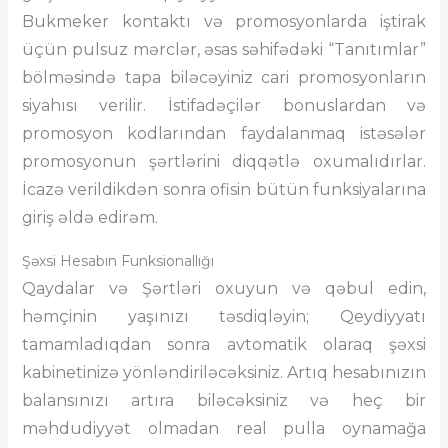
Bukmeker kontaktı və promosyonlarda iştirak
üçün pulsuz mərclər, əsas səhifədəki “Tanıtımlar”
bölməsində tapa biləcəyiniz cari promosyonların
siyahısı verilir. İstifadəçilər bonuslardan və
promosyon kodlarından faydalanmaq istəsələr
promosyonun şərtlərini diqqətlə oxumalıdırlar.
İcazə verildikdən sonra ofisin bütün funksiyalarına
giriş əldə edirəm.
Şəxsi Hesabın Funksionallığı
Qaydalar və Şərtləri oxuyun və qəbul edin,
həmçinin yaşınızı təsdiqləyin; Qeydiyyatı
tamamladıqdan sonra avtomatik olaraq şəxsi
kabinetinizə yönləndiriləcəksiniz. Artıq hesabınızın
balansınızı artıra biləcəksiniz və heç bir
məhdudiyyət olmadan real pulla oynamağa