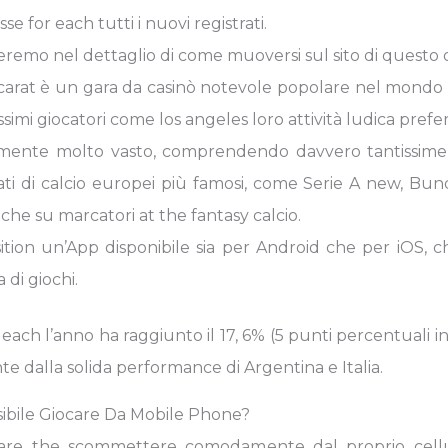
for each tutti i nuovi registrati.
eremo nel dettaglio di come muoversi sul sito di questo 
arat è un gara da casinò notevole popolare nel mondo d
simi giocatori come los angeles loro attività ludica preferi
armente molto vasto, comprendendo davvero tantissime t
i di calcio europei più famosi, come Serie A new, Bund
che su marcatori at the fantasy calcio.
sition un’App disponibile sia per Android che per iOS, c
 di giochi.
ach l’anno ha raggiunto il 17, 6% (5 punti percentuali in
te dalla solida performance di Argentina e Italia.
sibile Giocare Da Mobile Phone?
iziare the scommettere comodamente dal proprio cell