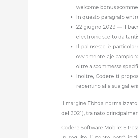
welcome bonus scommesse 
In questo paragrafo entr
22 giugno 2023 — Il bacc
electronic scelto da tantis
Il palinsesto è particol
ovviamente aje campionat
oltre a scommesse specifi
Inoltre, Codere ti propo
repentino alla sua galleria
Il margine Ebitda normalizzato e
del 2021), trainato principalmen
Codere Software Mobile: È Pos
In seguito l’utente potrà in