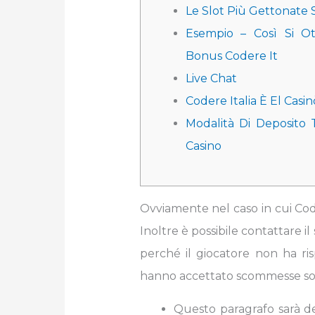
Le Slot Più Gettonate
Esempio – Così Si Ot
Bonus Codere It
Live Chat
Codere Italia È El Casi
Modalità Di Deposito
Casino
Ovviamente nel caso in cui Codi
Inoltre è possibile contattare i
perché il giocatore non ha ri
hanno accettato scommesse solo
Questo paragrafo sarà d