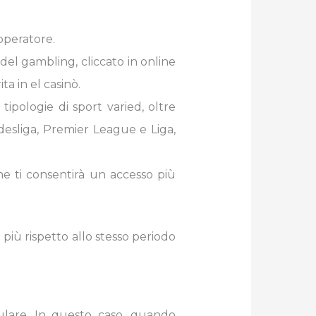
operatore.
el gambling, cliccato in online
ta in el casinò.
ipologie di sport varied, oltre
esliga, Premier League e Liga,
he ti consentirà un accesso più
 più rispetto allo stesso periodo
ulare. In questo caso, quando