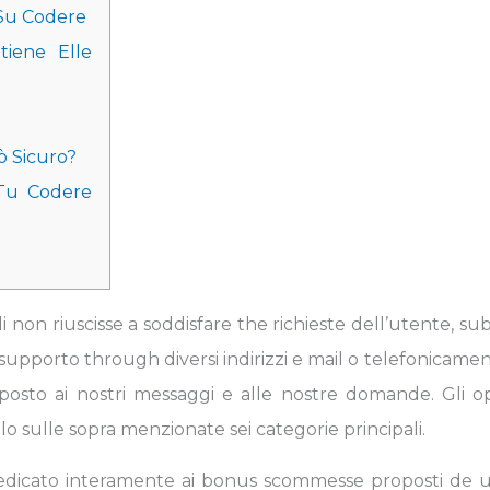
 Su Codere
tiene Elle
nò Sicuro?
 Tu Codere
 non riuscisse a soddisfare the richieste dell’utente, sub
l supporto through diversi indirizzi e mail o telefonicam
sposto ai nostri messaggi e alle nostre domande. Gli o
 sulle sopra menzionate sei categorie principali.
edicato interamente ai bonus scommesse proposti de u