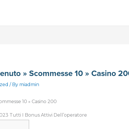
enuto » Scommesse 10 » Casino 20
ized
/ By
miadmin
ommesse 10 » Casino 200
3 Tutti I Bonus Attivi Dell’operatore