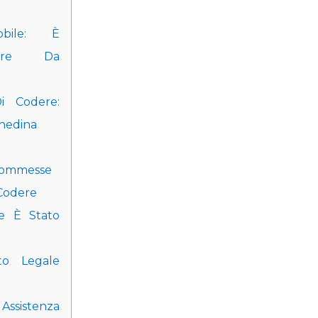
bile: È
ocare Da
i Codere:
chedina
Scommesse
Codere
re È Stato
to Legale
Assistenza