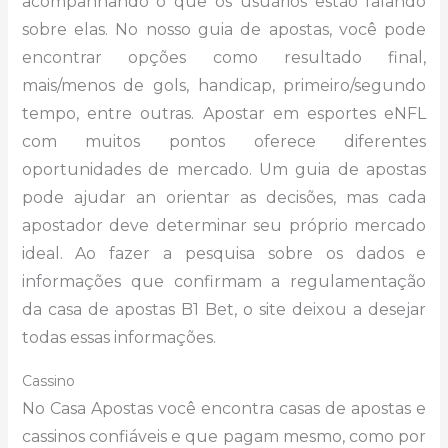
acompanhando o que os usuários estão falando
sobre elas. No nosso guia de apostas, você pode
encontrar opções como resultado final,
mais/menos de gols, handicap, primeiro/segundo
tempo, entre outras. Apostar em esportes eNFL
com muitos pontos oferece diferentes
oportunidades de mercado. Um guia de apostas
pode ajudar an orientar as decisões, mas cada
apostador deve determinar seu próprio mercado
ideal. Ao fazer a pesquisa sobre os dados e
informações que confirmam a regulamentação
da casa de apostas B1 Bet, o site deixou a desejar
todas essas informações.
Cassino
No Casa Apostas você encontra casas de apostas e
cassinos confiáveis e que pagam mesmo, como por