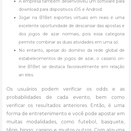
A empresa também desenvolveu um software para
download para dispositivos iOS e Android.
Jogar na B1Bet esportes virtuais em reais é uma
excelente oportunidade de descansar das apostas e
dos jogos de azar normais, pois essa categoria
permite combinar as duas atividades em uma só.
No entanto, apesar do domínio da rede global de
estabelecimentos de jogos de azar, o cassino on-
line B1Bet se destaca favoravelmente em relação
an eles.
Os usuários podem verificar os odds e as
probabilidades de cada evento, bem como
verificar os resultados anteriores. Então, é uma
forma de entretenimento e você pode apostar em
muitas modalidades, como futebol, basquete,
tênis, bingo, cassino e muitos outros. Com alguma