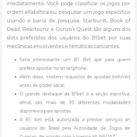
imediatamente. Você pode classificar os jogos por
ordem alfabética ou pesquisar um jogo específico
usando a barra de pesquisa. Starburst, Book of
Dead, Reactoonz e Gonzo’s Quest são alguns dos
slots preferidos dos usuários do B1bet por suas
mecânicas envolventes e temáticas cativantes.
Seria interessante um B1 Bet apk para quem
prefere apostar no smartphone.
Além disso, existem requisitos de apostas (rollover)
antes de poder sacar.
O grande destaque da B1bet é a seção esportiva,
afinal, são mais de 30 diferentes modalidades
disponíveis para apostas.
A B1. bet está autorizada a prestar serviços an
usuários do Brasil pela Autoridade de Jogos de
Curaçao, de acordo com a licença № 365/JAZ.