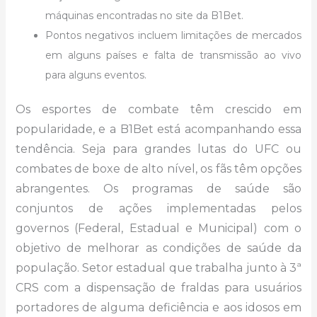
máquinas encontradas no site da B1Bet.
Pontos negativos incluem limitações de mercados
em alguns países e falta de transmissão ao vivo
para alguns eventos.
Os esportes de combate têm crescido em
popularidade, e a B1Bet está acompanhando essa
tendência. Seja para grandes lutas do UFC ou
combates de boxe de alto nível, os fãs têm opções
abrangentes. Os programas de saúde são
conjuntos de ações implementadas pelos
governos (Federal, Estadual e Municipal) com o
objetivo de melhorar as condições de saúde da
população. Setor estadual que trabalha junto à 3ª
CRS com a dispensação de fraldas para usuários
portadores de alguma deficiência e aos idosos em