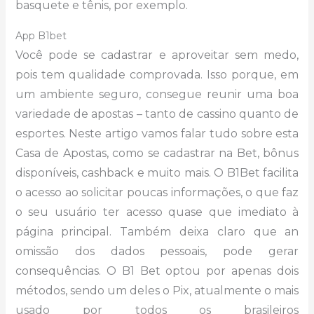
basquete e tênis, por exemplo.
App B1bet
Você pode se cadastrar e aproveitar sem medo,
pois tem qualidade comprovada. Isso porque, em
um ambiente seguro, consegue reunir uma boa
variedade de apostas – tanto de cassino quanto de
esportes. Neste artigo vamos falar tudo sobre esta
Casa de Apostas, como se cadastrar na Bet, bônus
disponíveis, cashback e muito mais. O B1Bet facilita
o acesso ao solicitar poucas informações, o que faz
o seu usuário ter acesso quase que imediato à
página principal. Também deixa claro que an
omissão dos dados pessoais, pode gerar
consequências. O B1 Bet optou por apenas dois
métodos, sendo um deles o Pix, atualmente o mais
usado por todos os brasileiros