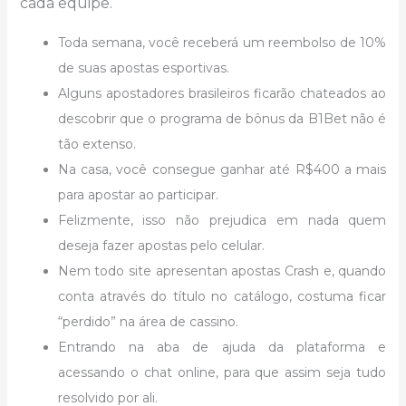
cada equipe.
Toda semana, você receberá um reembolso de 10%
de suas apostas esportivas.
Alguns apostadores brasileiros ficarão chateados ao
descobrir que o programa de bônus da B1Bet não é
tão extenso.
Na casa, você consegue ganhar até R$400 a mais
para apostar ao participar.
Felizmente, isso não prejudica em nada quem
deseja fazer apostas pelo celular.
Nem todo site apresentan apostas Crash e, quando
conta através do título no catálogo, costuma ficar
“perdido” na área de cassino.
Entrando na aba de ajuda da plataforma e
acessando o chat online, para que assim seja tudo
resolvido por ali.