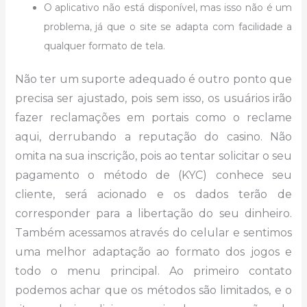
O aplicativo não está disponível, mas isso não é um
problema, já que o site se adapta com facilidade a
qualquer formato de tela.
Não ter um suporte adequado é outro ponto que
precisa ser ajustado, pois sem isso, os usuários irão
fazer reclamações em portais como o reclame
aqui, derrubando a reputação do casino. Não
omita na sua inscrição, pois ao tentar solicitar o seu
pagamento o método de (KYC) conhece seu
cliente, será acionado e os dados terão de
corresponder para a libertação do seu dinheiro.
Também acessamos através do celular e sentimos
uma melhor adaptação ao formato dos jogos e
todo o menu principal. Ao primeiro contato
podemos achar que os métodos são limitados, e o