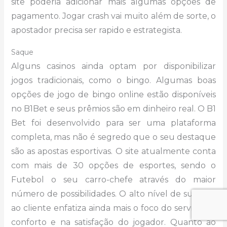
site poderia adicionar mais algumas opções de
pagamento. Jogar crash vai muito além de sorte, o
apostador precisa ser rapido e estrategista.
Saque
Alguns casinos ainda optam por disponibilizar
jogos tradicionais, como o bingo. Algumas boas
opções de jogo de bingo online estão disponíveis
no B1Bet e seus prêmios são em dinheiro real. O B1
Bet foi desenvolvido para ser uma plataforma
completa, mas não é segredo que o seu destaque
são as apostas esportivas. O site atualmente conta
com mais de 30 opções de esportes, sendo o
Futebol o seu carro-chefe através do maior
número de possibilidades. O alto nível de suporte
ao cliente enfatiza ainda mais o foco do serviço no
conforto e na satisfação do jogador. Quanto ao