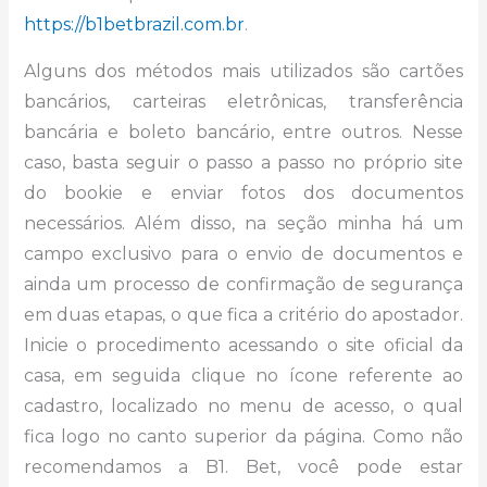
https://b1betbrazil.com.br
.
Alguns dos métodos mais utilizados são cartões
bancários, carteiras eletrônicas, transferência
bancária e boleto bancário, entre outros. Nesse
caso, basta seguir o passo a passo no próprio site
do bookie e enviar fotos dos documentos
necessários. Além disso, na seção minha há um
campo exclusivo para o envio de documentos e
ainda um processo de confirmação de segurança
em duas etapas, o que fica a critério do apostador.
Inicie o procedimento acessando o site oficial da
casa, em seguida clique no ícone referente ao
cadastro, localizado no menu de acesso, o qual
fica logo no canto superior da página. Como não
recomendamos a B1. Bet, você pode estar