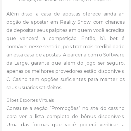
Além disso, a casa de apostas oferece ainda an
opção de apostar em Reality Show, com chances
de depositar seus palpites em quem você acredita
que vencerá a competição. Então, b1. bet é
confiável nesse sentido, pois traz mais credibilidade
an essa casa de apostas. A parceria com o Software
da Large, garante que além do jogo ser seguro,
apenas os melhores provedores estão disponíveis.
O Casino tem opções suficientes para manter os
seus usuários satisfeitos.
B1bet Esportes Virtuais
Consulte a seção “Promoções” no site do cassino
para ver a lista completa de bônus disponíveis.
Uma das formas que você poderá verificar a