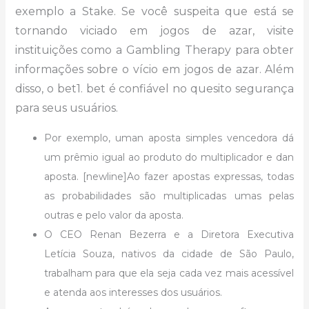
exemplo a Stake. Se você suspeita que está se
tornando viciado em jogos de azar, visite
instituições como a Gambling Therapy para obter
informações sobre o vício em jogos de azar. Além
disso, o bet1. bet é confiável no quesito segurança
para seus usuários.
Por exemplo, uman aposta simples vencedora dá
um prêmio igual ao produto do multiplicador e dan
aposta. [newline]Ao fazer apostas expressas, todas
as probabilidades são multiplicadas umas pelas
outras e pelo valor da aposta.
O CEO Renan Bezerra e a Diretora Executiva
Letícia Souza, nativos da cidade de São Paulo,
trabalham para que ela seja cada vez mais acessível
e atenda aos interesses dos usuários.