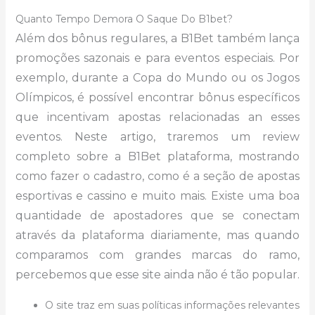
Quanto Tempo Demora O Saque Do B1bet?
Além dos bônus regulares, a B1Bet também lança
promoções sazonais e para eventos especiais. Por
exemplo, durante a Copa do Mundo ou os Jogos
Olímpicos, é possível encontrar bônus específicos
que incentivam apostas relacionadas an esses
eventos. Neste artigo, traremos um review
completo sobre a B1Bet plataforma, mostrando
como fazer o cadastro, como é a seção de apostas
esportivas e cassino e muito mais. Existe uma boa
quantidade de apostadores que se conectam
através da plataforma diariamente, mas quando
comparamos com grandes marcas do ramo,
percebemos que esse site ainda não é tão popular.
O site traz em suas políticas informações relevantes