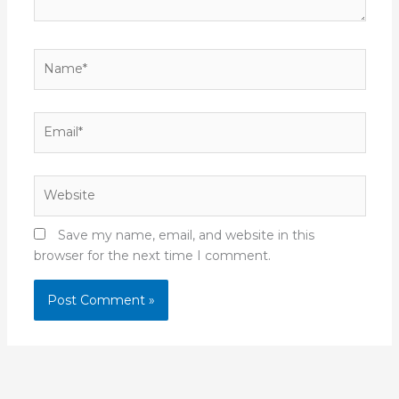
Name*
Email*
Website
Save my name, email, and website in this
browser for the next time I comment.