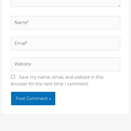
Name*
Email*
Website
Save my name, email, and website in this
browser for the next time I comment.