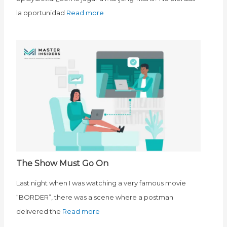
la oportunidad
Read more
The Show Must Go On
Last night when I was watching a very famous movie
“BORDER”, there was a scene where a postman
delivered the
Read more