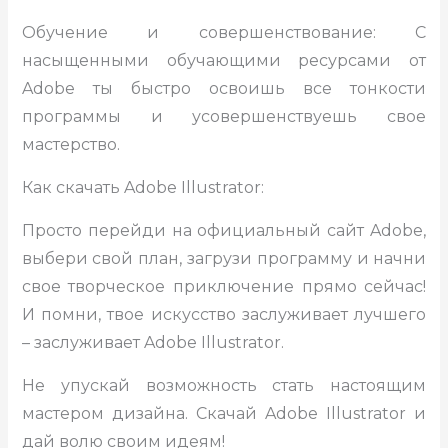
Обучение и совершенствование: С
насыщенными обучающими ресурсами от
Adobe ты быстро освоишь все тонкости
программы и усовершенствуешь свое
мастерство.
Как скачать Adobe Illustrator:
Просто перейди на официальный сайт Adobe,
выбери свой план, загрузи программу и начни
свое творческое приключение прямо сейчас!
И помни, твое искусство заслуживает лучшего
– заслуживает Adobe Illustrator.
Не упускай возможность стать настоящим
мастером дизайна. Скачай Adobe Illustrator и
дай волю своим идеям!