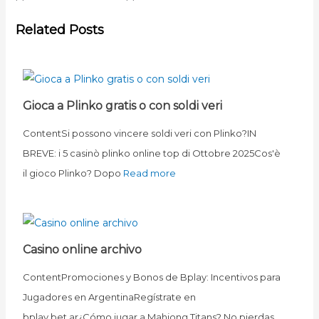
Related Posts
Gioca a Plinko gratis o con soldi veri
ContentSi possono vincere soldi veri con Plinko?IN
BREVE: i 5 casinò plinko online top di Ottobre 2025Cos'è
il gioco Plinko? Dopo
Read more
Casino online archivo
ContentPromociones y Bonos de Bplay: Incentivos para
Jugadores en ArgentinaRegístrate en
bplay.bet.ar¿Cómo jugar a Mahjong Titans? No pierdas