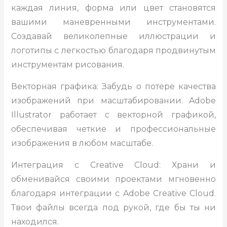
каждая линия, форма или цвет становятся
вашими маневренными инструментами.
Создавай великолепные иллюстрации и
логотипы с легкостью благодаря продвинутым
инструментам рисования.
Векторная графика: Забудь о потере качества
изображений при масштабировании. Adobe
Illustrator работает с векторной графикой,
обеспечивая четкие и профессиональные
изображения в любом масштабе.
Интеграция с Creative Cloud: Храни и
обменивайся своими проектами мгновенно
благодаря интеграции с Adobe Creative Cloud.
Твои файлы всегда под рукой, где бы ты ни
находился.