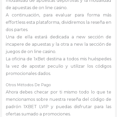
modalidad de apuestas deportivas y la modalidad
de apuestas de on line casino.
A continuación, para evaluar para forma más
effortless esta plataforma, dividiremos la reseña en
dos partes.
Una de ella estará dedicada a new sección de
incapere de apuestas y la otra a new la sección de
juegos de on line casino.
La oficina de 1xBet destina a todos mis huéspedes
la vez de apostar peculio y utilizar los códigos
promocionales dados.
Otros Métodos De Pago
Ahora debes checar por ti mismo todo lo que te
mencionamos sobre nuestra reseña del código de
padrón 1XBET LVIP y puedas disfrutar para las
ofertas sumado a promociones.