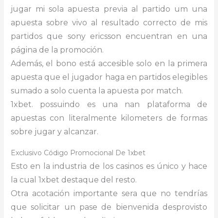
jugar mi sola apuesta previa al partido um una
apuesta sobre vivo al resultado correcto de mis
partidos que sony ericsson encuentran en una
página de la promoción.
Además, el bono está accesible solo en la primera
apuesta que el jugador haga en partidos elegibles
sumado a solo cuenta la apuesta por match.
1xbet. possuindo es una nan plataforma de
apuestas con literalmente kilometers de formas
sobre jugar y alcanzar.
Exclusivo Código Promocional De 1xbet
Esto en la industria de los casinos es único y hace
la cual 1xbet destaque del resto.
Otra acotación importante sera que no tendrías
que solicitar un pase de bienvenida desprovisto