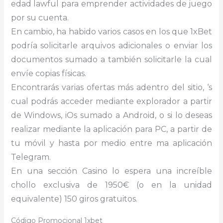
edad lawful para emprender actividades de juego
por su cuenta.
En cambio, ha habido varios casos en los que 1xBet
podría solicitarle arquivos adicionales o enviar los
documentos sumado a también solicitarle la cual
envíe copias físicas.
Encontrarás varias ofertas más adentro del sitio, ‘s
cual podrás acceder mediante explorador a partir
de Windows, iOs sumado a Android, o si lo deseas
realizar mediante la aplicación para PC, a partir de
tu móvil y hasta por medio entre ma aplicación
Telegram.
En una sección Casino lo espera una increíble
chollo exclusiva de 1950€ (o en la unidad
equivalente) 150 giros gratuitos.
Código Promocional 1xbet