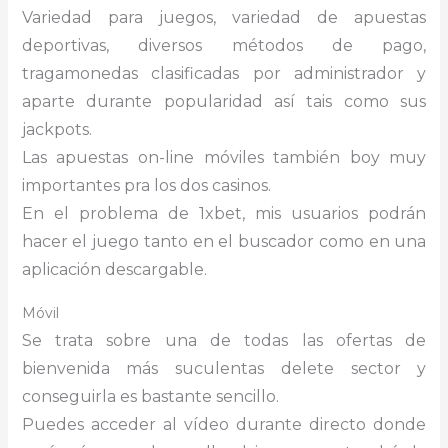
Variedad para juegos, variedad de apuestas
deportivas, diversos métodos de pago,
tragamonedas clasificadas por administrador y
aparte durante popularidad así tais como sus
jackpots.
Las apuestas on-line móviles también boy muy
importantes pra los dos casinos.
En el problema de 1xbet, mis usuarios podrán
hacer el juego tanto en el buscador como en una
aplicación descargable.
Móvil
Se trata sobre una de todas las ofertas de
bienvenida más suculentas delete sector y
conseguirla es bastante sencillo.
Puedes acceder al vídeo durante directo donde