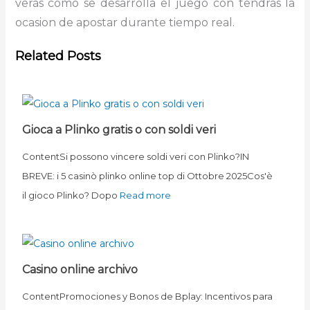
verás cómo se desarrolla el juego con tendrás la
ocasion de apostar durante tiempo real.
Related Posts
Gioca a Plinko gratis o con soldi veri
ContentSi possono vincere soldi veri con Plinko?IN
BREVE: i 5 casinò plinko online top di Ottobre 2025Cos'è
il gioco Plinko? Dopo
Read more
Casino online archivo
ContentPromociones y Bonos de Bplay: Incentivos para