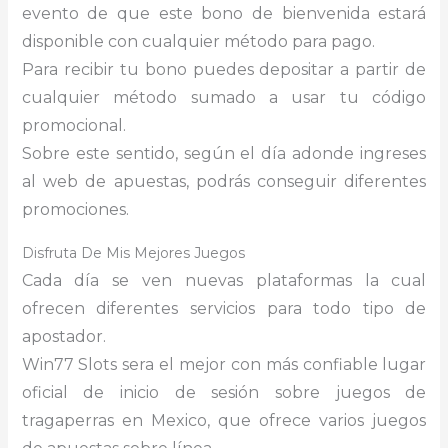
evento de que este bono de bienvenida estará
disponible con cualquier método para pago.
Para recibir tu bono puedes depositar a partir de
cualquier método sumado a usar tu código
promocional.
Sobre este sentido, según el día adonde ingreses
al web de apuestas, podrás conseguir diferentes
promociones.
Disfruta De Mis Mejores Juegos
Cada día se ven nuevas plataformas la cual
ofrecen diferentes servicios para todo tipo de
apostador.
Win77 Slots sera el mejor con más confiable lugar
oficial de inicio de sesión sobre juegos de
tragaperras en Mexico, que ofrece varios juegos