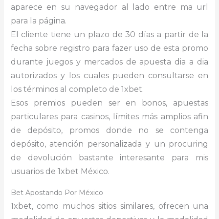
aparece en su navegador al lado entre ma url
para la página.
El cliente tiene un plazo de 30 días a partir de la
fecha sobre registro para fazer uso de esta promo
durante juegos y mercados de apuesta dia a dia
autorizados y los cuales pueden consultarse en
los términos al completo de 1xbet.
Esos premios pueden ser en bonos, apuestas
particulares para casinos, límites más amplios afin
de depósito, promos donde no se contenga
depósito, atención personalizada y un procuring
de devolución bastante interesante para mis
usuarios de 1xbet México.
Bet Apostando Por México
1xbet, como muchos sitios similares, ofrecen una