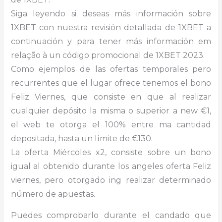
Siga leyendo si deseas más información sobre
1XBET con nuestra revisión detallada de 1XBET a
continuación y para tener más información em
relação à un código promocional de 1XBET 2023.
Como ejemplos de las ofertas temporales pero
recurrentes que el lugar ofrece tenemos el bono
Feliz Viernes, que consiste en que al realizar
cualquier depósito la misma o superior a new €1,
el web te otorga el 100% entre ma cantidad
depositada, hasta un límite de €130.
La oferta Miércoles x2, consiste sobre un bono
igual al obtenido durante los angeles oferta Feliz
viernes, pero otorgado ing realizar determinado
número de apuestas.
Puedes comprobarlo durante el candado que