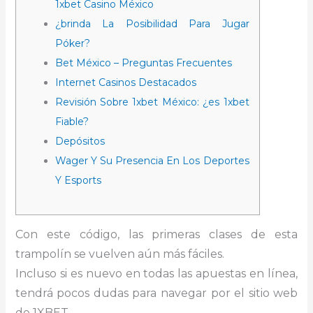
1xbet Casino México
¿brinda La Posibilidad Para Jugar
Póker?
Bet México – Preguntas Frecuentes
Internet Casinos Destacados
Revisión Sobre 1xbet México: ¿es 1xbet
Fiable?
Depósitos
Wager Y Su Presencia En Los Deportes
Y Esports
Con este código, las primeras clases de esta
trampolín se vuelven aún más fáciles.
Incluso si es nuevo en todas las apuestas en línea,
tendrá pocos dudas para navegar por el sitio web
de 1XBET.