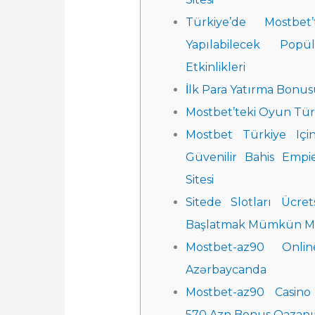
Türkiye’de Mostbet
Yapılabilecek Pop
Etkinlikleri
İlk Para Yatırma Bonu
Mostbet’teki Oyun Türl
Mostbet Türkiye Içi
Güvenilir Bahis Empi
Sitesi
Sitede Slotları Ücret
Başlatmak Mümkün 
Mostbet-az90 Onli
Azərbaycanda
Mostbet-az90 Casi
570 Azn Bonus Qazanın