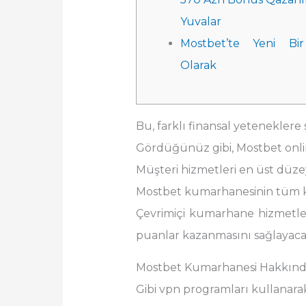
Yuvalar
Mostbet’te Yeni B
Olarak
Bu, farklı finansal yeteneklere
Gördüğünüz gibi, Mostbet online 
Müşteri hizmetleri en üst düze
Mostbet kumarhanesinin tüm kay
Çevrimiçi kumarhane hizmetleri
puanlar kazanmasını sağlayacak
Mostbet Kumarhanesi Hakkında
Gibi vpn programları kullanarak 