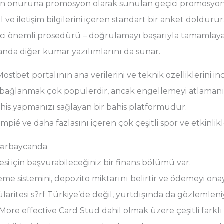
ilin onuruna promosyon olarak sunulan geçici promosyonla
 ve iletişim bilgilerini içeren standart bir anket doldurur
ikinci önemli prosedürü – doğrulamayı başarıyla tamamlay
amanda diğer kumar yazılımlarını da sunar.
tbet portalının ana verilerini ve teknik özelliklerini in
la bağlanmak çok popülerdir, ancak engellemeyi atlamanın
ahis yapmanızı sağlayan bir bahis platformudur.
mpié ve daha fazlasını içeren çok çeşitli spor ve etkinli
zərbaycanda
si için başvurabileceğiniz bir finans bölümü var.
sistemini, depozito miktarını belirtir ve ödemeyi onay
ritesi s?rf Türkiye’de değil, yurtdışında da gözlemleni
ore effective Card Stud dahil olmak üzere çeşitli farklı p