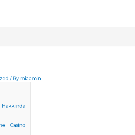
ized
/ By
miadmin
 Hakkında
ne Casino