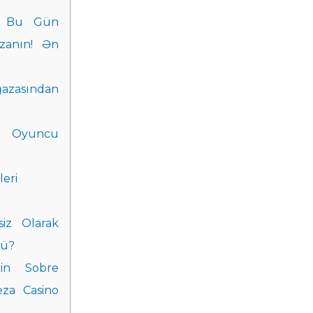
no Bu Gün
zanın! Ən
azasından
ir Oyuncu
eri
siz Olarak
Mü?
çin Sobre
eza Casino