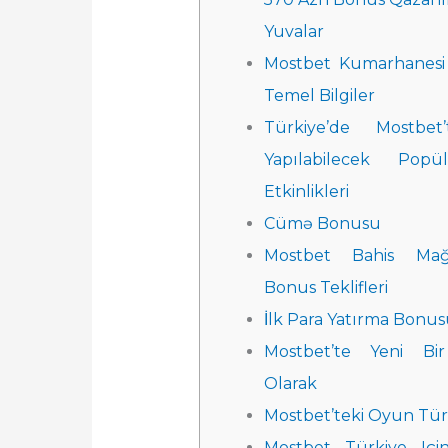
Yuvalar
Mostbet Kumarhanesi
Temel Bilgiler
Türkiye’de Mostbet
Yapılabilecek Pop
Etkinlikleri
Cümə Bonusu
Mostbet Bahis Mağ
Bonus Teklifleri
İlk Para Yatırma Bonu
Mostbet’te Yeni B
Olarak
Mostbet’teki Oyun Türl
Mostbet Türkiye Içi