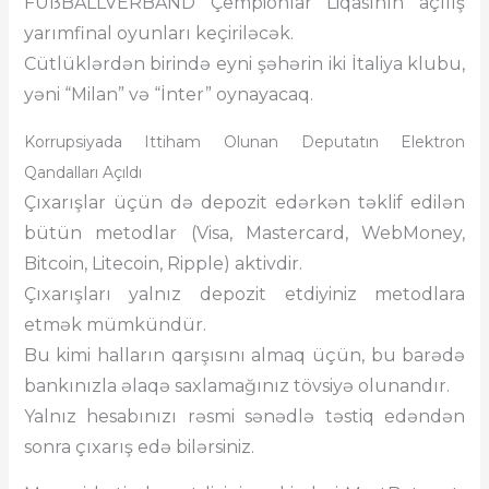
FUßBALLVERBAND Çempionlar Liqasının açılış
yarımfinal oyunları keçiriləcək.
Cütlüklərdən birində eyni şəhərin iki İtaliya klubu,
yəni “Milan” və “İnter” oynayacaq.
Korrupsiyada Ittiham Olunan Deputatın Elektron
Qandalları Açıldı
Çıxarışlar üçün də depozit edərkən təklif edilən
bütün metodlar (Visa, Mastercard, WebMoney,
Bitcoin, Litecoin, Ripple) aktivdir.
Çıxarışları yalnız depozit etdiyiniz metodlara
etmək mümkündür.
Bu kimi halların qarşısını almaq üçün, bu barədə
bankınızla əlaqə saxlamağınız tövsiyə olunandır.
Yalnız hesabınızı rəsmi sənədlə təstiq edəndən
sonra çıxarış edə bilərsiniz.