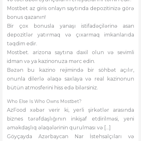
Mostbet az giris onlayn saytında depozitinizə görə
bonus qazanın!
Bir çox bonusla yanaşı istifadəçilərinə asan
depozitlər yatırmaq və çıxarmaq imkanlarıda
təqdim edir.
Mostbet. arizona saytına daxil olun və sevimli
idman və ya kazinonuza mərc edin.
Bəzən bu kazino rejimində bir söhbət açılır,
onunla dilerlə əlaqə saxlaya və real kazinonun
bütün atmosferini hiss edə bilərsiniz.
Who Else Is Who Owns Mostbet?
AzFood xəbər verir ki, yerli şirkətlər arasında
biznes tərəfdaşlığının inkişaf etdirilməsi, yeni
əməkdaşlıq əlaqələrinin qurulması və […]
Göyçayda Azərbaycan Nar İstehsalçıları və