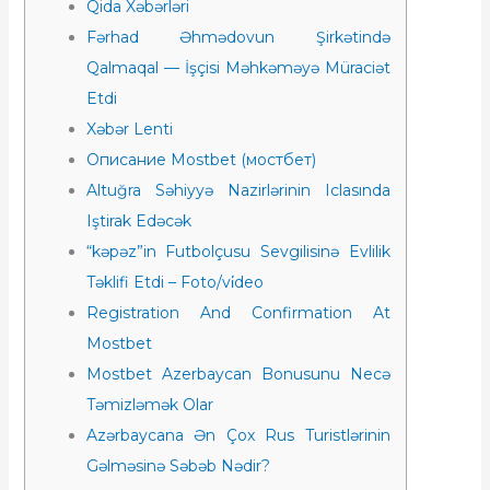
Qida Xəbərləri
Fərhad Əhmədovun Şirkətində
Qalmaqal — İşçisi Məhkəməyə Müraciət
Etdi
Xəbər Lenti
Описание Mostbet (мостбет)
Altuğra Səhiyyə Nazirlərinin Iclasında
Iştirak Edəcək
“kəpəz”in Futbolçusu Sevgilisinə Evlilik
Təklifi Etdi – Foto/vi̇deo
Registration And Confirmation At
Mostbet
Mostbet Azerbaycan Bonusunu Necə
Təmizləmək Olar
Azərbaycana Ən Çox Rus Turistlərinin
Gəlməsinə Səbəb Nədir?