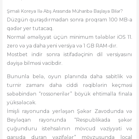
Şimali Koreya Ilə Abş Arasında Müharibə Başlaya Bilər?
Düzgün quraşdırmadan sonra proqram 100 MB-a
qədər yer tutacaq.
Normal əməliyyat üçün minimum tələblər iOS 11.
zero və ya daha yeni versiya və 1 GB RAM-dır.
Mostbet indir sonra istifadəçinin dil versiyasını
dəyişə bilməsi vacibdir.
Bununla belə, oyun planında daha sabitlik və
turnir zamanı daha ciddi rəqiblərin keçməsi
səbəbindən “rossonerilər” böyük ehtimalla finala
yüksələcək.
İmişli rayonunda yerləşən Şəkər Zavodunda və
Beyləqan rayonunda “Respublikada şəkər
çuğunduru istehsalının mövcud vəziyyəti və
qarşıda duran vəzifələr” mövzusunda local