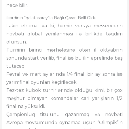
necə bilir.
İkardinin “qalatasaray”la Bağlı Qərarı Bəlli̇ Oldu
Lakin ehtimal va ki, həmin versiya messencerin
növbəti qlobal yenilənməsi ilə birlikdə təqdim
olunsun.
Turnirin birinci mərhələsinə ötən il oktyabrın
sonunda start verilib, final isə bu ilin aprelində baş
tutacaq.
Fevral və mart aylarında 1/4 final, bir ay sonra isə
yarımfinal oyunları keçiriləcək.
Tez-tez kubok turnirlərində olduğu kimi, bir çox
məşhur olmayan komandalar cari yarışların 1/2
finalına yüksəldi.
Çempionluq titulunu qazanmaq və növbəti
Avropa mövsümündə oynamaq üçün “Olimpik”in