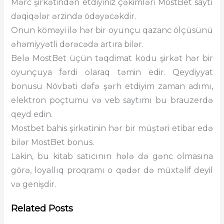
Mərc şirkətindən etdiyiniz çəkimləri MostBet saytı
dəqiqələr ərzində ödəyəcəkdir.
Onun köməyi ilə hər bir oyunçu qazanc ölçüsünü
əhəmiyyətli dərəcədə artıra bilər.
Belə MostBet üçün təqdimat kodu şirkət hər bir
oyunçuya fərdi olaraq təmin edir. Qeydiyyat
bonusu Növbəti dəfə şərh etdiyim zaman adımı,
elektron poçtumu və veb saytımı bu brauzerdə
qeyd edin.
Mostbet bahis şirkətinin hər bir müştəri etibar edə
bilər MostBet bonus.
Lakin, bu kitab satıcının hələ də gənc olmasına
görə, loyallıq proqramı o qədər də müxtəlif deyil
və genişdir.
Related Posts