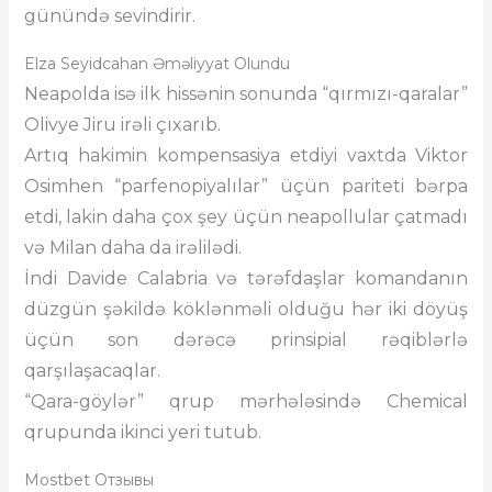
günündə sevindirir.
Elza Seyidcahan Əməliyyat Olundu
Neapolda isə ilk hissənin sonunda “qırmızı-qaralar”
Olivye Jiru irəli çıxarıb.
Artıq hakimin kompensasiya etdiyi vaxtda Viktor
Osimhen “parfenopiyalılar” üçün pariteti bərpa
etdi, lakin daha çox şey üçün neapollular çatmadı
və Milan daha da irəlilədi.
İndi Davide Calabria və tərəfdaşlar komandanın
düzgün şəkildə köklənməli olduğu hər iki döyüş
üçün son dərəcə prinsipial rəqiblərlə
qarşılaşacaqlar.
“Qara-göylər” qrup mərhələsində Chemical
qrupunda ikinci yeri tutub.
Mostbet Отзывы