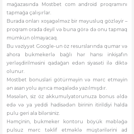
mağazasında Mostbet com android proqramını
tapmağa çalışırlar.
Burada onları xoşagəlməz bir məyusluq gözləyir –
proqram orada deyil və buna görə də onu tapmaq
mümkün olmayacaq.
Bu vəziyyət Google-un öz resurslarında qumar və
ahora bukmekerlə bağlı hər hansı inkişafın
yerləşdirilməsini qadağan edən siyasəti ilə diktə
olunur.
Mostbet bonuslari götürməyin və mərc etməyin
ən asan yolu ayrıca məqalədə yazılmışdır.
Məsələn, siz öz akkumulyatorunuza bonus əldə
edə və ya yeddi hadisədən birinin itirildiyi halda
pulu geri ala bilərsiniz.
Həmçinin, bukmeker kontoru böyük məbləğə
pulsuz mərc təklif etməklə müştərilərini ad