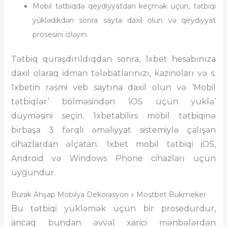
Mobil tətbiqdə qeydiyyatdan keçmək üçün, tətbiqi
yüklədikdən sonra sayta daxil olun və qeydiyyat
prosesini izləyin.
Tətbiq quraşdırıldıqdan sonra, 1xbet hesabınıza
daxil olaraq idman tələbatlarınızı, kazinoları və s.
1xbetin rəsmi veb saytına daxil olun və ‘Mobil
tətbiqlər’ bölməsindən ‘iOS üçün yüklə’
düyməsini seçin. 1xbetabilirs mobil tətbiqinə
birbaşa 3 fərqli əməliyyat sistemiylə çalışan
cihazlardan əlçatan. 1xbet mobil tətbiqi iOS,
Android və Windows Phone cihazları üçün
uyğundur.
Burak Ahşap Mobilya Dekorasyon » Mostbet Bukmeker
Bu tətbiqi yükləmək üçün bir prosedurdur,
ancaq bundan əvvəl xarici mənbələrdən