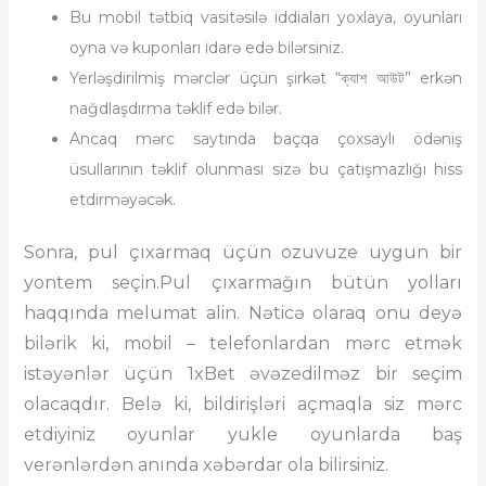
Bu mobil tətbiq vasitəsilə iddiaları yoxlaya, oyunları
oyna və kuponları idarə edə bilərsiniz.
Yerləşdirilmiş mərclər üçün şirkət “ক্যাশ আউট” erkən
nağdlaşdırma təklif edə bilər.
Ancaq mərc saytında baçqa çoxsaylı ödəniş
üsullarının təklif olunması sizə bu çatışmazlığı hiss
etdirməyəcək.
Sonra, pul çıxarmaq üçün ozuvuze uygun bir
yontem seçin.Pul çıxarmağın bütün yolları
haqqında melumat alin. Nəticə olaraq onu deyə
bilərik ki, mobil – telefonlardan mərc etmək
istəyənlər üçün 1xBet əvəzedilməz bir seçim
olacaqdır. Belə ki, bildirişləri açmaqla siz mərc
etdiyiniz oyunlar yukle oyunlarda baş
verənlərdən anında xəbərdar ola bilirsiniz.