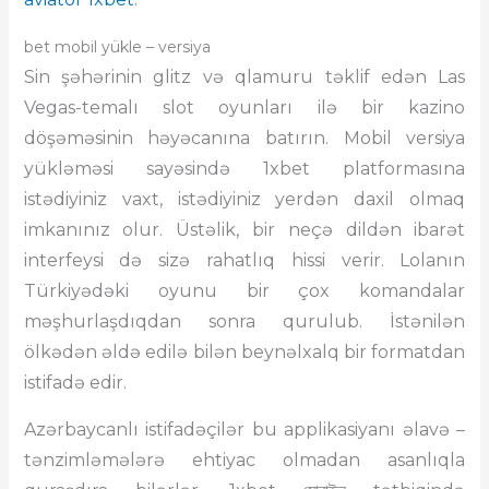
bet mobil yükle – versiya
Sin şəhərinin glitz və qlamuru təklif edən Las
Vegas-temalı slot oyunları ilə bir kazino
döşəməsinin həyəcanına batırın. Mobil versiya
yükləməsi sayəsində 1xbet platformasına
istədiyiniz vaxt, istədiyiniz yerdən daxil olmaq
imkanınız olur. Üstəlik, bir neçə dildən ibarət
interfeysi də sizə rahatlıq hissi verir. Lolanın
Türkiyədəki oyunu bir çox komandalar
məşhurlaşdıqdan sonra qurulub. İstənilən
ölkədən əldə edilə bilən beynəlxalq bir formatdan
istifadə edir.
Azərbaycanlı istifadəçilər bu applikasiyanı əlavə –
tənzimləmələrə ehtiyac olmadan asanlıqla