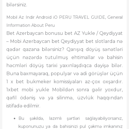
bilərsiniz.
Mobil Az Indir Android iO PERU TRAVEL GUIDE, General
Information About Peru
Bet Azerbaycan bonusu bet AZ Yukle / Qeydiyyat
– Mobi Azerbaycan bet Qeydiyyat bet slotlarda nə
qədər qazana bilərsiniz? Qarışıq döyüş sənətləri
üçün nəzərdə tutulmuş ehtimallar və bahisin
həcmləri döyüş tarixi yaxınlaşdıqca dəyişə bilər.
Buna baxmayaraq, populyar və adi görüşlər üçün
1 x bet bukmeker komissiyaları az-çox oxşardır.
1xbet mobi yukle Mobildən sonra gəlir yoxdur,
qəfil ödəniş və ya silinmə, üzvlük haqqından
istifadə edilmir.
Bu şəkildə, lazımlı şərtləri sağlayabiliyorsanız,
kuponunuzu ya da bahisinizi pul çəkmə imkanınız