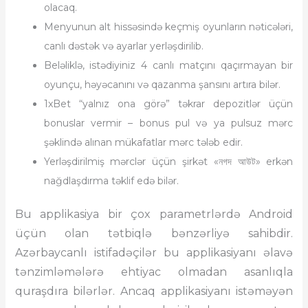
olacaq.
Menyunun alt hissəsində keçmiş oyunların nəticələri,
canlı dəstək və ayarlar yerləşdirilib.
Beləliklə, istədiyiniz 4 canlı matçını qaçırmayan bir
oyunçu, həyəcanını və qazanma şansını artıra bilər.
1xBet “yalnız ona görə” təkrar depozitlər üçün
bonuslar vermir – bonus pul və ya pulsuz mərc
şəklində alınan mükafatlar mərc tələb edir.
Yerləşdirilmiş mərclər üçün şirkət «নগদ আউট» erkən
nağdlaşdırma təklif edə bilər.
Bu applikasiya bir çox parametrlərdə Android
üçün olan tətbiqlə bənzərliyə sahibdir.
Azərbaycanlı istifadəçilər bu applikasiyanı əlavə
tənzimləmələrə ehtiyac olmadan asanlıqla
quraşdıra bilərlər. Ancaq applikasiyanı istəməyən