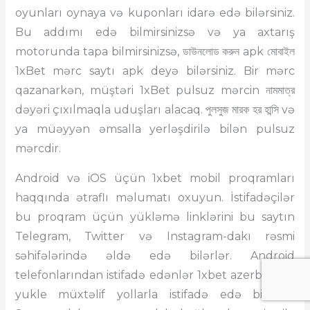
oyunları oynaya və kuponları idarə edə bilərsiniz.
Bu addımı edə bilmirsinizsə və ya axtarış
motorunda tapa bilmirsinizsə, ডাউনলোড করুন apk মোবাইল
1xBet mərc saytı apk deyə bilərsiniz. Bir mərc
qazanarkən, müştəri 1xBet pulsuz mərcin নামমাত্র
dəyəri çıxılmaqla uduşları alacaq. পুলসুজ মারক হর হান্সি və
ya müəyyən əmsalla yerləşdirilə bilən pulsuz
mərcdir.
Android və iOS üçün 1xbet mobil proqramları
haqqında ətraflı məlumatı oxuyun. İstifadəçilər
bu proqram üçün yükləmə linklərini bu saytın
Telegram, Twitter və Instagram-dakı rəsmi
səhifələrində əldə edə bilərlər. Android
telefonlarından istifadə edənlər 1xbet azerbaycan
yukle müxtəlif yollarla istifadə edə bilərlər.