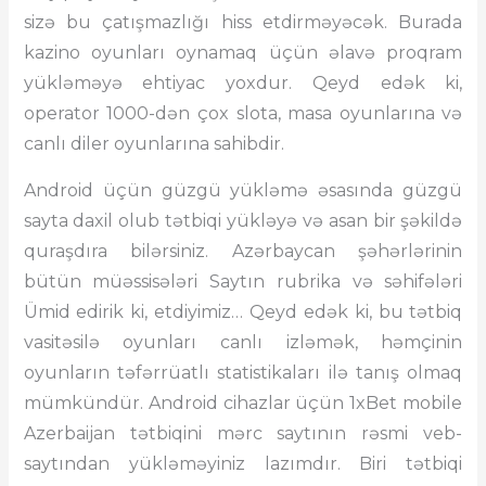
sizə bu çatışmazlığı hiss etdirməyəcək. Burada
kazino oyunları oynamaq üçün əlavə proqram
yükləməyə ehtiyac yoxdur. Qeyd edək ki,
operator 1000-dən çox slota, masa oyunlarına və
canlı diler oyunlarına sahibdir.
Android üçün güzgü yükləmə əsasında güzgü
sayta daxil olub tətbiqi yükləyə və asan bir şəkildə
quraşdıra bilərsiniz. Azərbaycan şəhərlərinin
bütün müəssisələri Saytın rubrika və səhifələri
Ümid edirik ki, etdiyimiz… Qeyd edək ki, bu tətbiq
vasitəsilə oyunları canlı izləmək, həmçinin
oyunların təfərrüatlı statistikaları ilə tanış olmaq
mümkündür. Android cihazlar üçün 1xBet mobile
Azerbaijan tətbiqini mərc saytının rəsmi veb-
saytından yükləməyiniz lazımdır. Biri tətbiqi