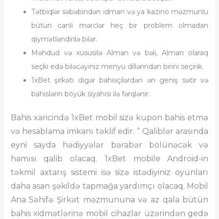
Tətbiqlər səbəbindən idman və ya kazino məzmunlu
bütün canlı mərclər heç bir problem olmadan
qiymətləndirilə bilər.
Məhdud və xüsusilə Alman və bəli, Alman olaraq
seçki edə biləcəyiniz menyu dillərindən birini seçirik.
1xBet şirkəti digər bahisçilərdən ən geniş sətir və
bahislərin böyük siyahısı ilə fərqlənir.
Bahis xaricində 1xBet mobil sizə kupon bahis etmə
və hesablama imkanı təklif edir. ” Qaliblər arasında
eyni sayda hədiyyələr bərabər bölünəcək və
hamısı qalib olacaq. 1xBet mobile Android-in
təkmil axtarış sistemi isə sizə istədiyiniz oyunları
daha asan şəkildə tapmağa yardımçı olacaq. Mobil
Ana Səhifə Şirkət məzmununa və az qala bütün
bahis xidmətlərinə mobil cihazlar üzərindən gedə