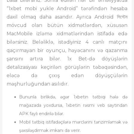
basa bilərsiniz. Sonra edilən hər bir əməliyyatda
“1xbet mobi yukle Android” tərəfindən hesaba
daxil olmaq daha asandır. Ayrıca Android সিস্টেম
mövcud olan bütün xidmətlərdən, xüsusən
MacMobile izləmə xidmətlərindən istifadə edə
bilərsiniz. Beləliklə, istədiyiniz 4 canlı matçını
qaçırmayan bir oyunçu, həyəcanını və qazanma
şansını artıra bilər. 1x Bet-də döyüşlərin
detalizasiyası keçirilən görüşlərin təbəqəsindən,
eləcə də çıxış edən döyüşçülərin
məşhurluğundan asılıdır.
Bununla birlikdə, əgər 1xbetin tətbiqi hələ də
mağazada yoxdursa, 1xbetin rəsmi veb saytından
APK faylı endirilə bilər.
Mobil tətbiq istifadəçilərə mərclərini tənzimləmək və
şəxsiləşdirmək imkanı da verir.