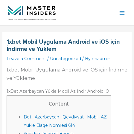
Skip
Mai
to
Men
content
1xbet Mobil Uygulama Android ve iOS için
İndirme ve Yüklem
Leave a Comment
/
Uncategorized
/ By
miadmin
1xbet Mobil Uygulama Android ve iOS için İndirme
ve Yükleme
1xBet Azerbaycan Yükle Mobil Az Indir Android iO
Content
Bet Azerbaycan Qeydiyyat Mobi AZ
Yukle Elaqe Nomresi 614
Yenidən Depozit Bonusu