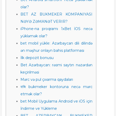
olar?
BET AZ BUKMEKER KOMPANIYASI
NƏYƏ ZƏMANƏT VERIR?
iPhone-na proqramı 1xBet İOS necə
yükləmək olar?
bet mobil yükle: Azərbaycan dili dilində
ən məşhur onlayn bahis platforması
İlk depozit bonusu
Bet Azərbaycan: rəsmi saytın nəzərdən
keçirilməsi
Mərc və pul çıxarma qaydaları
বাজি bukmeker kontoruna necə mərc
etmək olar?
bet Mobil Uygulama Android ve iOS için
İndirme ve Yükleme
BET AZERBAYCAN BUKMEKER