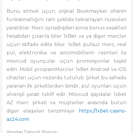
Bunu etmək üçün, orijinal Bookmeyker ofisinin
funksionallığını tam şəkildə təkrarlayan nüsxələri
yaratdılar. Mərc oynadıqdan sonra bonus vəsaitləri
hesabdan çıxarıla bilər 1xBet və ya digər mərclər
üçün istifadə edilə bilər. 1xBet pulsuz mərc, real
pul, elektronika və avtomobillərin rəsmləri ilə
mövcud oyunçular üçün promosyonlar təşkil
edin. Mobil proqramMərclər 1xBet Android və iOS
cihazları üçün nəzərdə tutulub. Şirkət bu sahədə
yaranan ilk şirkətlərdən biridir, pul oyunları üçün
əlverişli şərait təklif edir. Mövcud qaydalar 1xbet
AZ mərc şirkəti və müştərilər arasında bütün
digər əlaqələri tənzimləyir
https://1xbet-casino-
az24.com
.
Yenidən Depozit Bonusu