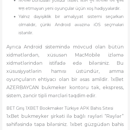
ডিপোজিট bonusları yoxdur 1xBet রিয়েল পুলা ডিপোজিট এবং ঝুঁকির
জন্য etməyən yeni oyunçular üçün xoş hədiyyələrdir.
Yalnız dəyişiklik bir əməliyyat sistemi seçərkən
olmalıdır, çünki Android əvəzinə iOS seçmələri
istənilir.
Ayrıca Android sistemində mövcud olan bütün
xidmətlərdən, xüsusən MacMobile izləmə
xidmətlərindən istifadə edə bilərsiniz. Bu
xüsusiyyətlərin hamısı üstündür, amma
oyunçuların ehtiyacı olan bir əsas amildir. 1xBet
AZERBAYCAN bukmeker kontoru tək, ekspress,
sistem, zəncir tipli mərcləri təqdim edir.
BET Giriş 1XBET Bookmaker Türkiye APK Bahis Sitesi
1xBet bukmeyker şirkəti ilə bağlı rəyləri “Rəylər”
səhifəsində tapa bilərsiniz. 1xbet güzgüdən bahis