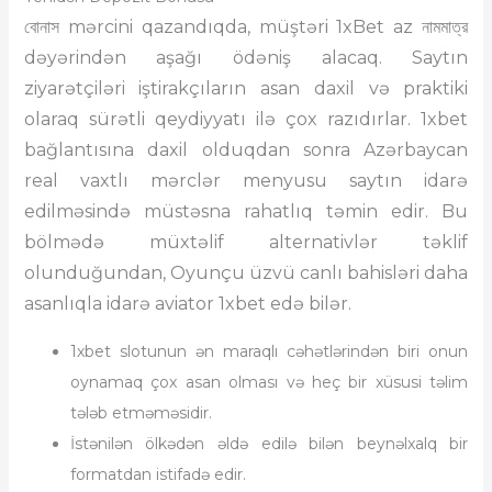
বোনাস mərcini qazandıqda, müştəri 1xBet az নামমাত্র
dəyərindən aşağı ödəniş alacaq. Saytın
ziyarətçiləri iştirakçıların asan daxil və praktiki
olaraq sürətli qeydiyyatı ilə çox razıdırlar. 1xbet
bağlantısına daxil olduqdan sonra Azərbaycan
real vaxtlı mərclər menyusu saytın idarə
edilməsində müstəsna rahatlıq təmin edir. Bu
bölmədə müxtəlif alternativlər təklif
olunduğundan, Oyunçu üzvü canlı bahisləri daha
asanlıqla idarə aviator 1xbet edə bilər.
1xbet slotunun ən maraqlı cəhətlərindən biri onun
oynamaq çox asan olması və heç bir xüsusi təlim
tələb etməməsidir.
İstənilən ölkədən əldə edilə bilən beynəlxalq bir
formatdan istifadə edir.