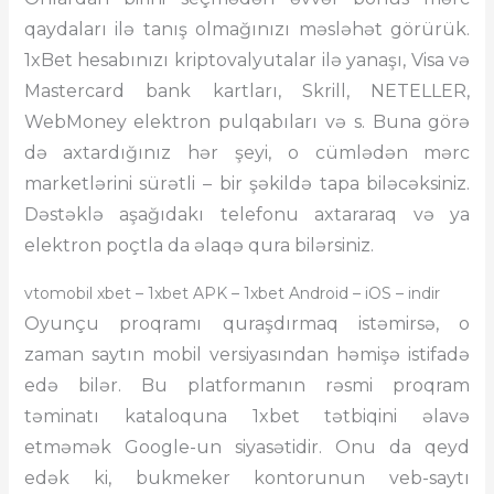
qaydaları ilə tanış olmağınızı məsləhət görürük.
1xBet hesabınızı kriptovalyutalar ilə yanaşı, Visa və
Mastercard bank kartları, Skrill, NETELLER,
WebMoney elektron pulqabıları və s. Buna görə
də axtardığınız hər şeyi, o cümlədən mərc
marketlərini sürətli – bir şəkildə tapa biləcəksiniz.
Dəstəklə aşağıdakı telefonu axtararaq və ya
elektron poçtla da əlaqə qura bilərsiniz.
vtomobil xbet – 1xbet APK – 1xbet Android – iOS – indir
Oyunçu proqramı quraşdırmaq istəmirsə, o
zaman saytın mobil versiyasından həmişə istifadə
edə bilər. Bu platformanın rəsmi proqram
təminatı kataloquna 1xbet tətbiqini əlavə
etməmək Google-un siyasətidir. Onu da qeyd
edək ki, bukmeker kontorunun veb-saytı