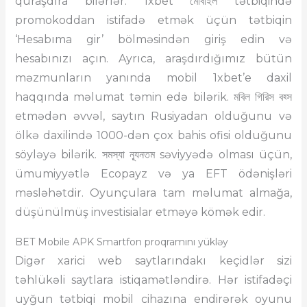
quraşdıra bilərlər. 1xbet মোবাইল tətbiqində
promokoddan istifadə etmək üçün tətbiqin
‘Hesabıma gir’ bölməsindən giriş edin və
hesabınızı açın. Ayrıca, araşdırdığımız bütün
məzmunların yanında mobil 1xbet’e daxil
haqqında məlumat təmin edə bilərik. মবিল গিরিস বহ্স
etmədən əvvəl, saytın Rusiyadan olduğunu və
ölkə daxilində 1000-dən çox bahis ofisi olduğunu
söyləyə bilərik. সমস্যা ন্যূনতম səviyyədə olması üçün,
ümumiyyətlə Ecopayz və ya EFT ödənişləri
məsləhətdir. Oyunçulara tam məlumat almağa,
düşünülmüş investisialar etməyə kömək edir.
BET Mobile APK Smartfon proqramını yükləy
Digər xarici web saytlarındakı keçidlər sizi
təhlükəli saytlara istiqamətləndirə. Hər istifadəçi
uyğun tətbiqi mobil cihazına endirərək oyunu