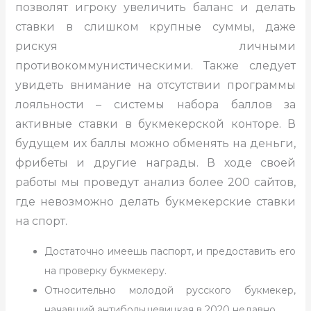
позволят игроку увеличить баланс и делать
ставки в слишком крупные суммы, даже
рискуя личными
противокоммунистическими. Также следует
увидеть внимание на отсутствии программы
лояльности – системы набора баллов за
активные ставки в букмекерской конторе. В
будущем их баллы можно обменять на деньги,
фрибеты и другие награды. В ходе своей
работы мы проведут анализ более 200 сайтов,
где невозможно делать букмекерские ставки
на спорт.
Достаточно имеешь паспорт, и предоставить его
на проверку букмекеру.
Относительно молодой русского букмекер,
начавший антибольшевицкая в 2020 недавно.