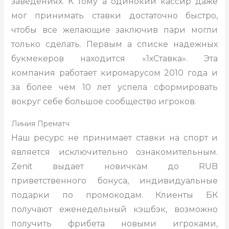
заведениях. К тому а одинокий кассир даже
мог принимать ставки достаточно быстро,
чтобы все желающие заключив пари могли
только сделать. Первым а списке надежных
букмекеров находится «1хСтавка». Эта
компания работает киромарусом 2010 года и
за более чем 10 лет успела сформировать
вокруг себе большое сообщество игроков.
Линия Прематч
Наш ресурс не принимает ставки на спорт и
является исключительно ознакомительным.
Zenit выдает новичкам до RUB
приветственного бонуса, индивидуальные
подарки по промокодам. Клиенты БК
получают еженедельный кэшбэк, возможно
получить фрибета новыми игроками,