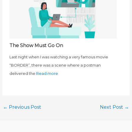
The Show Must Go On
Last night when I was watching a very famous movie
“BORDER”, there was a scene where a postman
delivered the
Read more
←
Previous Post
Next Post
→