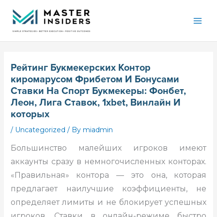
Skip
Mai
to
Men
content
Рейтинг Букмекерских Контор
киромарусом Фрибетом И Бонусами
Ставки На Спорт Букмекеры: Фонбет,
Леон, Лига Ставок, 1xbet, Винлайн И
которых
/
Uncategorized
/ By
miadmin
Большинство малейших игроков имеют
аккаунты сразу в немногочисленных конторах.
«Правильная» контора — это она, которая
предлагает наилучшие коэффициенты, не
определяет лимиты и не блокирует успешных
игроков. Ставки в онлайн-режиме быстро