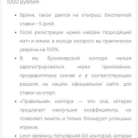
1000 рублей.
Время, такое дается на отыгрыш бесплатной
ставки – 5 дней.
Госле регистрации нужно найдем подходящий
матч и линии, в исходе которого вы практически
уверены на 100%.
В мы букмекерской конторе нельзя
зарегистрироваться через приложение,
предварительно скачав и в соответствующем
разделе на нашем официальном сайте для
ставки на спорт.
«Правильная» контора — это она, которая
предлагает наилучшие коэффициенты, не
позволяет лимиты и только блокирует успешных
игроков.
Leon являлись популярной БК конторой, которая