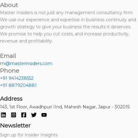
About
Master Insiders is not just any management consultancy firm.
We use our experience and expertise in business continuity and
growth strategy to give your business the results it deserves.
We promise to help you cut costs, and increase productivity,
revenue and profitability.
Email
mi@masterinsiders.com
Phone
+91 9414238552
+91 8879204881
Address
143, 1st Floor, Awadhpuri IInd, Mahesh Nagar, Jaipur - 302015
Newsletter
Sign up for Insider Insights