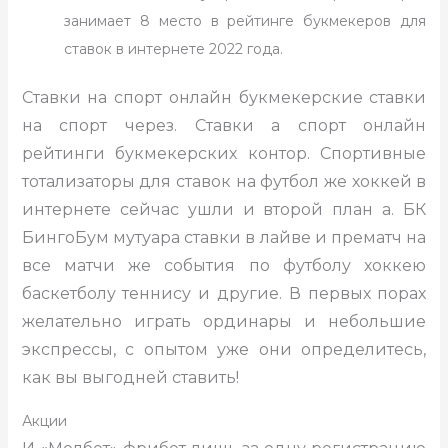
занимает 8 место в рейтинге букмекеров для
ставок в интернете 2022 года.
Ставки на спорт онлайн букмекерские ставки
на спорт через. Ставки а спорт онлайн
рейтинги букмекерских контор. Спортивные
тотализаторы для ставок на футбол же хоккей в
интернете сейчас ушли и второй план а. БК
БингоБум мутуара ставки в лайве и прематч на
все матчи же события по футболу хоккею
баскетболу теннису и другие. В первых порах
желательно играть ординары и небольшие
экспрессы, с опытом уже они определитесь,
как вы выгодней ставить!
Акции