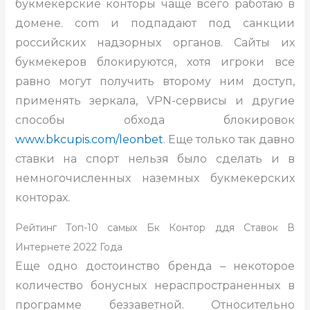
букмекерские конторы чаще всего работаю в
домене. com и подпадают под санкции
российских надзорных органов. Сайты их
букмекеров блокируются, хотя игроки все
равно могут получить второму ним доступ,
применять зеркала, VPN-сервисы и другие
способы обхода блокировок
www.bkcupis.com/leonbet
. Еще только так давно
ставки на спорт нельзя было сделать и в
немногочисленных наземных букмекерских
конторах.
Рейтинг Топ-10 самых Бк Контор ддя Ставок В
Интернете 2022 Года
Еще одно достоинство бренда – некоторое
количество бонусных нераспространенных в
программе беззаветной. Относительно