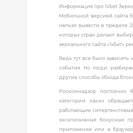
Информация про 1xbet Зерк
Мобильной версией сайта бы
нельзя вывести в пределе 2
которых стран делают выбира
зеркального сайта «1хБет» ре
Ведь тут все было зависеть 
события. Но люди, разбираю
другие способы обхода блок
Роскомнадзор постоянно 
категории каких обращает
работающие гипертекстовые 
эксклюзивные бонусные п
приложение или в браузерн