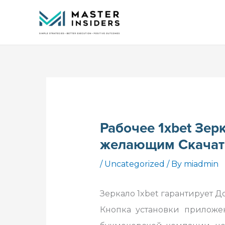
Skip
to
content
Рабочее 1xbet Зер
желающим Скачат
/
Uncategorized
/ By
miadmin
Зеркало 1xbet гарантирует 
Кнопка установки приложен