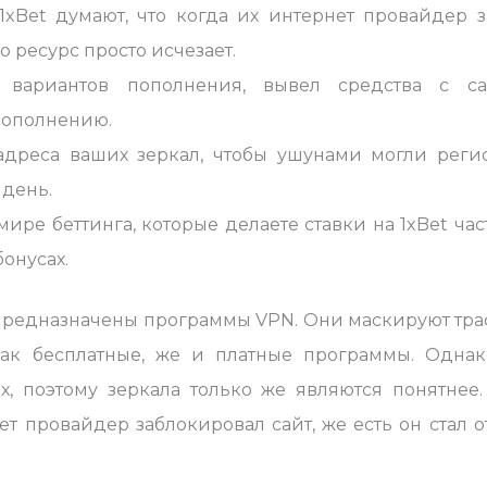
xBet думают, что когда их интернет провайдер з
о ресурс просто исчезает.
 вариантов пополнения, вывел средства с сай
ополнению.
адреса ваших зеркал, чтобы ушунами могли регис
день.
ире беттинга, которые делаете ставки на 1xBet ч
бонусах.
предназначены программы VPN. Они маскируют тра
как бесплатные, же и платные программы. Одна
х, поэтому зеркала только же являются понятнее
ет провайдер заблокировал сайт, же есть он стал о