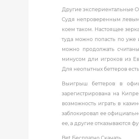
Другие экспериентальные О
Судя непроверенным левым 
коем таком. Настоящее зерк
туда можно попасть по уже 
можно продолжать считаны
минусом дли игроков из Ев
Для неопытных беттеров ест
Выигрыш беттеров в офиц
зарегистрирована на Кипре
возможность играть в кази
заблокировал ее официально
ее, а другие отказываются ф
Bet Бесплатно Скачать