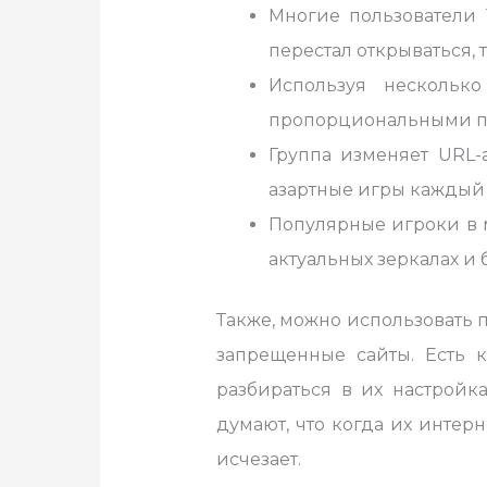
Многие пользователи 1
перестал открываться, т
Используя несколько
пропорциональными п
Группа изменяет URL-
азартные игры каждый 
Популярные игроки в м
актуальных зеркалах и 
Также, можно использовать 
запрещенные сайты. Есть 
разбираться в их настройка
думают, что когда их интерн
исчезает.