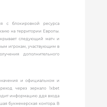
ся с блокировкой ресурса
нзию на территории Европы.
ткрывает следующий матч и
ным игрокам, участвующим в
олучения дополнительного
 значения и официальном и
реход через зеркало 1xbet
вводит информацию ддя входа
чшая букмекерская контора. В