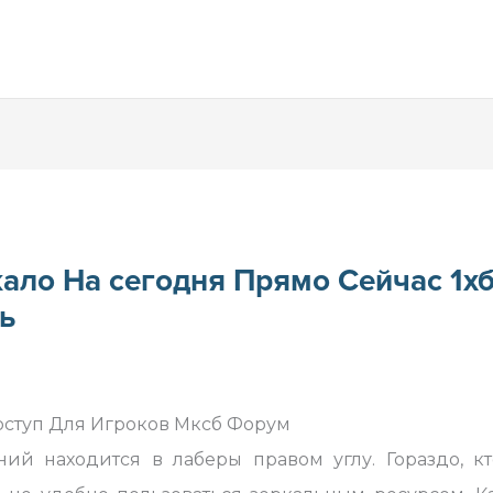
кало На сегодня Прямо Сейчас 1хб
ь
Доступ Для Игроков Мксб Форум
ий находится в лаберы правом углу. Гораздо, кт