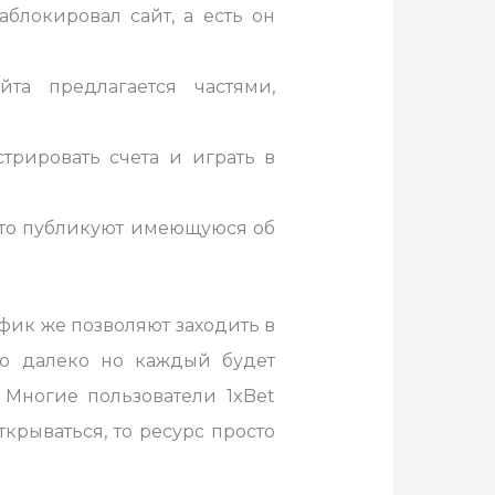
аблокировал сайт, а есть он
та предлагается частями,
трировать счета и играть в
асто публикуют имеющуюся об
фик же позволяют заходить в
ко далеко но каждый будет
. Многие пользователи 1xBet
ткрываться, то ресурс просто