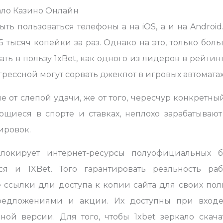
ало Казино Онлайн
ть пользоваться телефоны а на iOS, а и на Android
5 тысяч копейки за раз. Однако на это, только бо
ть в пользу 1xBet, как одного из лидеров в рейти
грессной могут сорвать джекпот в игровых автоматах
не от слепой удачи, же от того, чересчур конкретн
щиеся в спорте и ставках, неплохо зарабатывают 
ировок.
блокирует интернет-ресурсы полуофициальных б
ся и 1XBet. Того гарантировать реальность ра
ссылки дли доступа к копии сайта для своих пол
редложениями и акции. Их доступны при входе 
ой версии. Для того, чтобы 1xbet зеркало скач