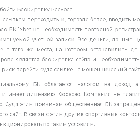
бойти Блокировку Ресурса
ссылкам переходить и, гораздо более, вводить мо
ало БК 1xbet не необходимость повторной регистр
именуемой учетной записи. Все деньги, данные, ц
е с того же места, на котором остановились до
ропе является блокировка сайта и необходимость 
ь риск перейти судя ссылке на мошеннический сайт
иальному БК облагается налогом на доход а 
 и имеет лицензию Кюрасао. Компания не платит
но. Судя этим причинам общественная БК запрещен
го сайт. В связи с этим другие спортивные конторы
ункционировать по таким условиям.