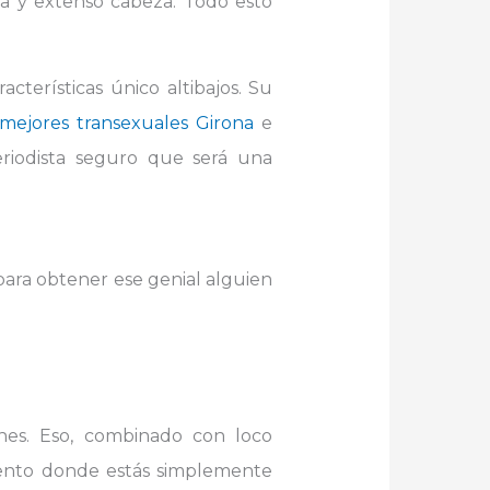
iva y extenso cabeza. Todo esto
cterísticas único altibajos. Su
 mejores transexuales Girona
e
eriodista seguro que será una
para obtener ese genial alguien
ones. Eso, combinado con loco
iento donde estás simplemente