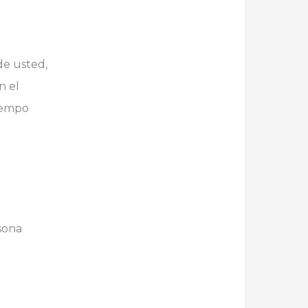
de usted,
n el
tiempo
sona