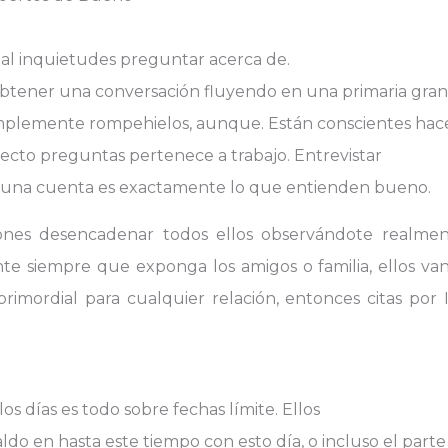
deal inquietudes preguntar acerca de.
 obtener una conversación fluyendo en una primaria gran 
mplemente rompehielos, aunque. Están conscientes hac
recto preguntas pertenece a trabajo. Entrevistar
e una cuenta es exactamente lo que entienden bueno.
nes desencadenar todos ellos observándote realment
e siempre que exponga los amigos o familia, ellos van
rimordial para cualquier relación, entonces citas por I
os días es todo sobre fechas límite. Ellos
o en hasta este tiempo con esto día, o incluso el parte