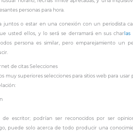
sual horario, fechas límite apretadas, y una inquisit
esantes personas para hora.
juntos o estar en una conexión con un periodista cara
 que usted ellos, y lo será se derramará en sus char
las
 todos persona es similar, pero emparejamiento un p
cir.
ernet de citas Selecciones
os muy superiores selecciones para sitios web para usar 
lación:
n
 de escritor; podrían ser reconocidos por ser opini
ego, puede solo acerca de todo producir una conocim