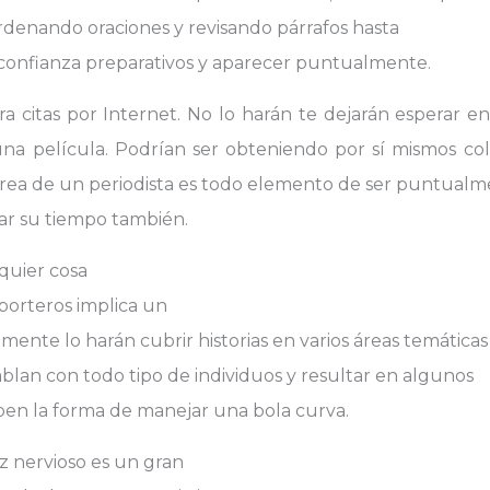
ordenando oraciones y revisando párrafos hasta
 confianza preparativos y aparecer puntualmente.
a citas por Internet. No lo harán te dejarán esperar 
una película. Podrían ser obteniendo por sí mismos co
area de un periodista es todo elemento de ser puntualm
orar su tiempo también.
quier cosa
eporteros implica un
ente lo harán cubrir historias en varios áreas temáticas
hablan con todo tipo de individuos y resultar en algunos
aben la forma de manejar una bola curva.
ez nervioso es un gran