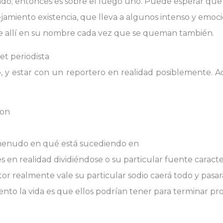
ado; entonces es sobre el luego uno. Puede esperar qu
amiento existencia, que lleva a algunos intenso y emoc
se allí en su nombre cada vez que se queman también.
et periodista
, y estar con un reportero en realidad posiblemente. 
con
a menudo en qué está sucediendo en
s en realidad dividiéndose o su particular fuente caracte
or realmente vale su particular sodio caerá todo y pasará 
nto la vida es que ellos podrían tener para terminar p