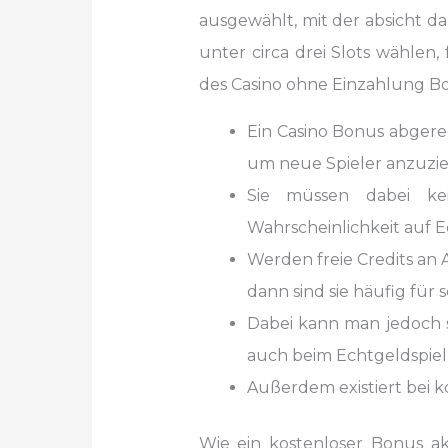
ausgewählt, mit der absicht d
unter circa drei Slots wählen
des Casino ohne Einzahlung Bon
Ein Casino Bonus abgere
um neue Spieler anzuzi
Sie müssen dabei ke
Wahrscheinlichkeit auf 
Werden freie Credits an
dann sind sie häufig für
Dabei kann man jedoch s
auch beim Echtgeldspiel 
Außerdem existiert bei k
Wie ein kostenloser Bonus a