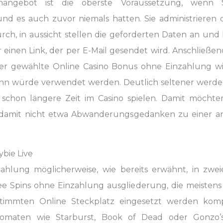
angebot ist die oberste Voraussetzung, wenn 
nd es auch zuvor niemals hatten. Sie administrieren 
ch, in aussicht stellen die geforderten Daten an und
einen Link, der per E-Mail gesendet wird. Anschließen
er gewählte Online Casino Bonus ohne Einzahlung w
ann würde verwendet werden. Deutlich seltener werde
 schon längere Zeit im Casino spielen. Damit möchten 
damit nicht etwa Abwanderungsgedanken zu einer ande
bie Live
hlung möglicherweise, wie bereits erwähnt, in zweie
e Spins ohne Einzahlung ausgliederung, die meistens 
estimmten Online Steckplatz eingesetzt werden ko
tomaten wie Starburst, Book of Dead oder Gonzo’