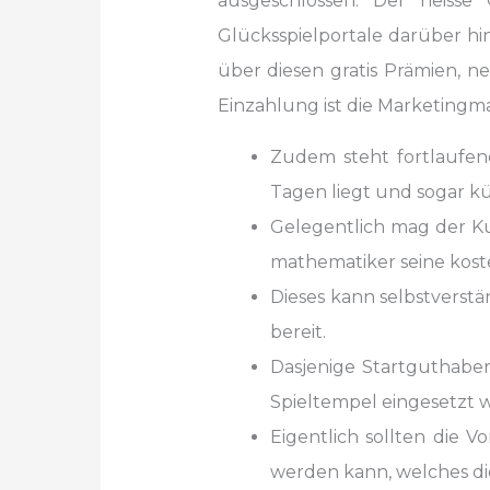
ausgeschlossen. Der heiss
Glücksspielportale darüber h
über diesen gratis Prämien, n
Einzahlung ist die Marketingma
Zudem steht fortlaufen
Tagen liegt und sogar kü
Gelegentlich mag der Ku
mathematiker seine kost
Dieses kann selbstverstä
bereit.
Dasjenige Startguthaben
Spieltempel eingesetzt 
Eigentlich sollten die 
werden kann, welches die