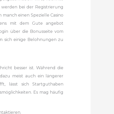
 werden bei der Registrierung
 An manch einen Spezielle Casino
istens mit dem Gute angebot
gin über die Bonusseite vom
 um sich einige Belohnungen zu
icht besser ist. Während die
dazu meist auch ein längerer
t, lässt sich Startguthaben
smöglichkeiten. Es mag häufig
ntaktieren.