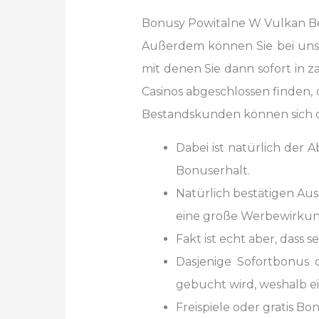
Bonusy Powitalne W Vulkan B
Außerdem können Sie bei uns 
mit denen Sie dann sofort in z
Casinos abgeschlossen finden,
Bestandskunden können sich d
Dabei ist natürlich der
Bonuserhalt.
Natürlich bestätigen Au
eine große Werbewirkun
Fakt ist echt aber, dass 
Dasjenige Sofortbonus o
gebucht wird, weshalb ei
Freispiele oder gratis 