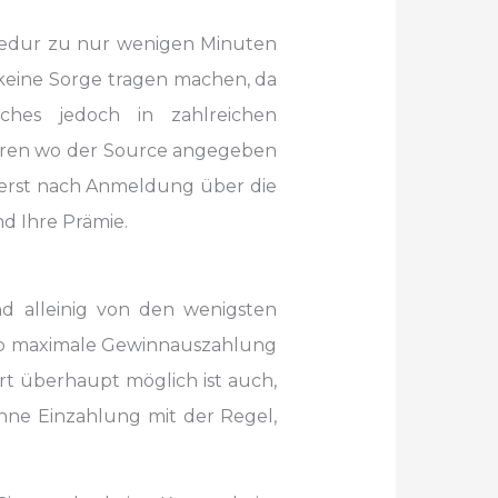
ozedur zu nur wenigen Minuten
r keine Sorge tragen machen, da
lches jedoch in zahlreichen
eren wo der Source angegeben
erst nach Anmeldung über die
d Ihre Prämie.
d alleinig von den wenigsten
chip maximale Gewinnauszahlung
rt überhaupt möglich ist auch,
ohne Einzahlung mit der Regel,