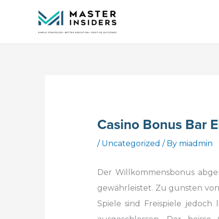
Skip
to
content
Casino Bonus Bar E
/
Uncategorized
/ By
miadmin
Der Willkommensbonus abgerec
gewährleistet. Zu gunsten von
Spiele sind Freispiele jedoch 