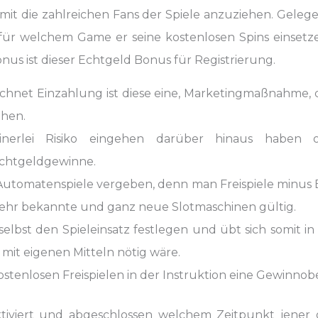
amit die zahlreichen Fans der Spiele anzuziehen. Gele
, für welchem Game er seine kostenlosen Spins einsetz
us ist dieser Echtgeld Bonus für Registrierung.
chnet Einzahlung ist diese eine, Marketingmaßnahme, 
ehen.
inerlei Risiko eingehen darüber hinaus haben
Echtgeldgewinne.
 Automatenspiele vergeben, denn man Freispiele minus
 sehr bekannte und ganz neue Slotmaschinen gültig.
elbst den Spieleinsatz festlegen und übt sich somit i
mit eigenen Mitteln nötig wäre.
ostenlosen Freispielen in der Instruktion eine Gewinnob
ktiviert und abgeschlossen welchem Zeitpunkt jener 