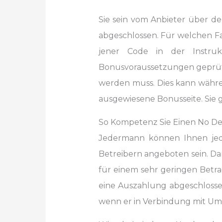
Sie sein vom Anbieter über d
abgeschlossen. Für welchen Fal
jener Code in der Instrukt
Bonusvoraussetzungen geprüf
werden muss. Dies kann währ
ausgewiesene Bonusseite. Sie
So Kompetenz Sie Einen No D
Jedermann können Ihnen jedo
Betreibern angeboten sein. Da
für einem sehr geringen Betra
eine Auszahlung abgeschlossen
wenn er in Verbindung mit Um