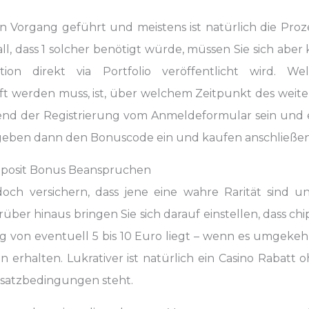
en Vorgang geführt und meistens ist natürlich die Pr
l, dass 1 solcher benötigt würde, müssen Sie sich abe
ion direkt via Portfolio veröffentlicht wird. We
t werden muss, ist, über welchem Zeitpunkt des weit
end der Registrierung vom Anmeldeformular sein und 
 geben dann den Bonuscode ein und kaufen anschließen
eposit Bonus Beanspruchen
ch versichern, dass jene eine wahre Rarität sind un
rüber hinaus bringen Sie sich darauf einstellen, dass 
g von eventuell 5 bis 10 Euro liegt – wenn es umgekeh
 erhalten. Lukrativer ist natürlich ein Casino Rabatt 
satzbedingungen steht.