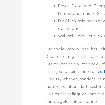
Bevor Diese sich Echt
kompetenz, müssen Sie 
Die Glücksspielportale 
überzeugen.
Wahrscheinlich würde da
Freispiele schön darüber h
Gratisdrehungen ist auch de
Startguthaben nutzen bedürfti
man jedoch ein Zinne für
vul
Bonusguthaben, sondern vielm
abhilfe schaffen dort kosten
Eventuell gelingt es Ihnen, 
Einsatzgeld nutzen können.