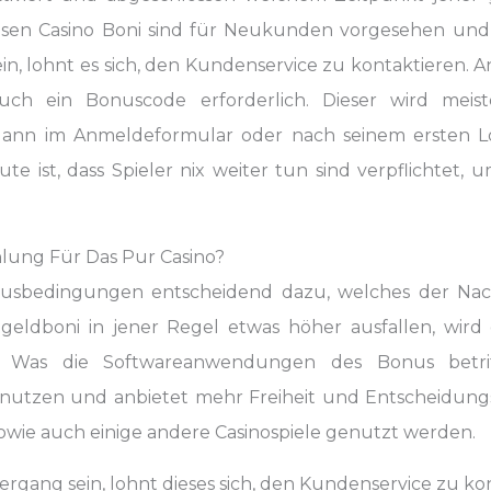
nlosen Casino Boni sind für Neukunden vorgesehen und
sein, lohnt es sich, den Kundenservice zu kontaktieren.
uch ein Bonuscode erforderlich. Dieser wird me
nn im Anmeldeformular oder nach seinem ersten Lo
 ist, dass Spieler nix weiter tun sind verpflichtet,
lung Für Das Pur Casino?
nusbedingungen entscheidend dazu, welches der Nachr
eldboni in jener Regel etwas höher ausfallen, wird 
. Was die Softwareanwendungen des Bonus betriff
r nutzen und anbietet mehr Freiheit und Entscheidung
wie auch einige andere Casinospiele genutzt werden.
dergang sein, lohnt dieses sich, den Kundenservice zu ko