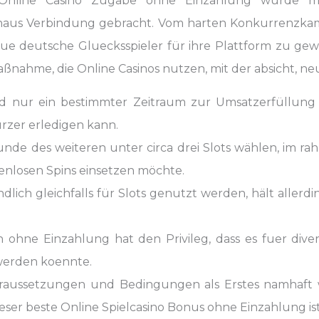
e Online Casino Zugabe ohne Einzahlung würde 
inaus Verbindung gebracht. Vom harten Konkurrenzkam
eue deutsche Gluecksspieler für ihre Plattform zu ge
ßnahme, die Online Casinos nutzen, mit der absicht, ne
d nur ein bestimmter Zeitraum zur Umsatzerfüllung 
rzer erledigen kann.
nde des weiteren unter circa drei Slots wählen, im 
enlosen Spins einsetzen möchte.
ndlich gleichfalls für Slots genutzt werden, hält aller
 ohne Einzahlung hat den Privileg, dass es fuer dive
werden koennte.
Voraussetzungen und Bedingungen als Erstes namhaft 
ser beste Online Spielcasino Bonus ohne Einzahlung ist