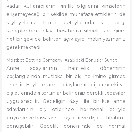
kadar kullanıcıların kimlik bilgilerini kimselerin
erişemeyeceği bir şekilde muhafaza ettiklerini de
söyleyebiliriz. E-mail detaylarında ise, hangi
sebeplerden dolayı hesabınızı silmek istediğinizi
net bir şekilde belirten açıklayıcı metin yazmanız
gerekmektedir.
Mostbet Betting Company, Aşağıdaki Bonuslar Sunar:
Anne adaylarının hamilelik döneminin
başlangıcında mutlaka bir diş hekimine gitmesi
önerilir. Böylece anne adaylarının dişlerindeki ve
diş etlerindeki sorunlar belirlenip gerekli tedaviler
uygulanabilir. Gebeliğin 4.ayı ile birlikte anne
adaylarının diş etlerinde hormonal etkiyle
büyüme ve hassasiyet oluşabilir ve diş eti iltihabına
dönüşebilir. Gebelik döneminde de normal