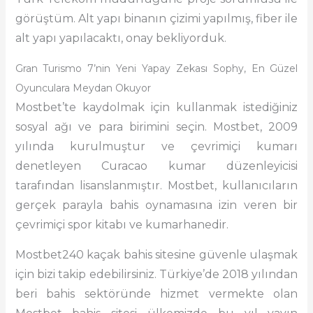
görüştüm. Alt yapı binanın çizimi yapılmış, fiber ile
alt yapı yapılacaktı, onay bekliyorduk.
Gran Turismo 7’nin Yeni Yapay Zekası Sophy, En Güzel
Oyunculara Meydan Okuyor
Mostbet’te kaydolmak için kullanmak istediğiniz
sosyal ağı ve para birimini seçin. Mostbet, 2009
yılında kurulmuştur ve çevrimiçi kumarı
denetleyen Curacao kumar düzenleyicisi
tarafından lisanslanmıştır. Mostbet, kullanıcıların
gerçek parayla bahis oynamasına izin veren bir
çevrimiçi spor kitabı ve kumarhanedir.
Mostbet240 kaçak bahis sitesine güvenle ulaşmak
için bizi takip edebilirsiniz. Türkiye’de 2018 yılından
beri bahis sektöründe hizmet vermekte olan