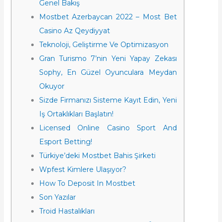
Genel Bakış
Mostbet Azerbaycan 2022 – Most Bet
Casino Az Qeydiyyat
Teknoloji, Geliştirme Ve Optimizasyon
Gran Turismo 7’nin Yeni Yapay Zekası
Sophy, En Güzel Oyunculara Meydan
Okuyor
Sizde Firmanızı Sisteme Kayıt Edin, Yeni
Iş Ortaklıkları Başlatın!
Licensed Online Casino Sport And
Esport Betting!
Türkiye’deki Mostbet Bahis Şirketi
Wpfest Kimlere Ulaşıyor?
How To Deposit In Mostbet
Son Yazılar
Troid Hastalıkları