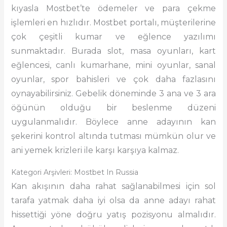
kıyasla Mostbet’te ödemeler ve para çekme
işlemleri en hızlıdır. Mostbet portalı, müşterilerine
çok çeşitli kumar ve eğlence yazılımı
sunmaktadır. Burada slot, masa oyunları, kart
eğlencesi, canlı kumarhane, mini oyunlar, sanal
oyunlar, spor bahisleri ve çok daha fazlasını
oynayabilirsiniz. Gebelik döneminde 3 ana ve 3 ara
öğünün olduğu bir beslenme düzeni
uygulanmalıdır. Böylece anne adayının kan
şekerini kontrol altında tutması mümkün olur ve
ani yemek krizleri ile karşı karşıya kalmaz.
Kategori Arşivleri: Mostbet In Russia
Kan akışının daha rahat sağlanabilmesi için sol
tarafa yatmak daha iyi olsa da anne adayı rahat
hissettiği yöne doğru yatış pozisyonu almalıdır.