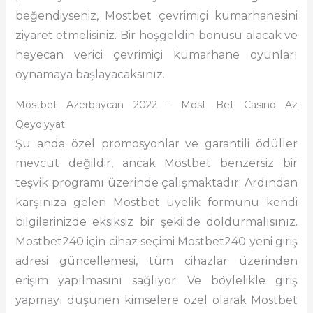
beğendiyseniz, Mostbet çevrimiçi kumarhanesini
ziyaret etmelisiniz. Bir hoşgeldin bonusu alacak ve
heyecan verici çevrimiçi kumarhane oyunları
oynamaya başlayacaksınız.
Mostbet Azerbaycan 2022 – Most Bet Casino Az
Qeydiyyat
Şu anda özel promosyonlar ve garantili ödüller
mevcut değildir, ancak Mostbet benzersiz bir
teşvik programı üzerinde çalışmaktadır. Ardından
karşınıza gelen Mostbet üyelik formunu kendi
bilgilerinizde eksiksiz bir şekilde doldurmalısınız.
Mostbet240 için cihaz seçimi Mostbet240 yeni giriş
adresi güncellemesi, tüm cihazlar üzerinden
erişim yapılmasını sağlıyor. Ve böylelikle giriş
yapmayı düşünen kimselere özel olarak Mostbet