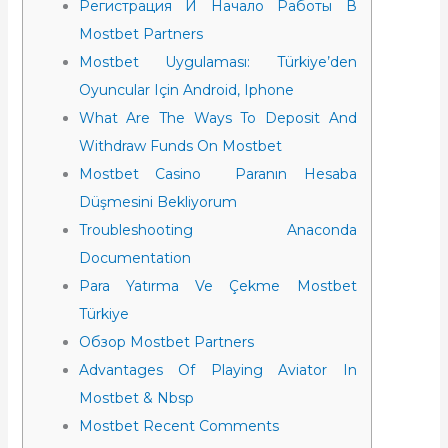
Регистрация И Начало Работы В
Mostbet Partners
Mostbet Uygulaması: Türkiye’den
Oyuncular Için Android, Iphone
What Are The Ways To Deposit And
Withdraw Funds On Mostbet
Mostbet Casino Paranın Hesaba
Düşmesini Bekliyorum
Troubleshooting Anaconda
Documentation
Para Yatırma Ve Çekme Mostbet
Türkiye
Обзор Mostbet Partners
Advantages Of Playing Aviator In
Mostbet & Nbsp
Mostbet Recent Comments