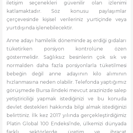
iletişim seçenekleri güvenilir olan izlenimi
katlamaktadır. Söz konusu paylaşımlar
çerçevesinde kişisel verileriniz yurtiçinde veya
yurtdışında işlenebilecektir.
Anne adayı hamilelik döneminde aş erdiği gıdaları
tüketirken porsiyon kontrolüne özen
göstermelidir. Sağlıksız besinlerin çok sık ve
normalden daha fazla porsiyonlarla tüketilmesi
bebeğin değil anne adayının kilo alımının
hızlanmasına neden olabilir. Telefonda yaptığımız
görüşmede Bursa ilindeki mevcut arazinizde salep
yetiştiriciliği yapmak istediğinizi ve bu konuda
devlet destekleri hakkında bilgi almak istediğinizi
belirttiniz. İlk kez 2017 yılında gerçekleştirdiğimiz
Platin Global 100 Endeksi’nde, ülkemizi dünyada
farklı sektörlerde üretim ve ihracat