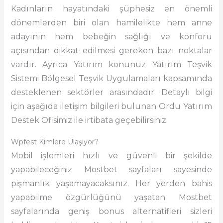
Kadınların hayatındaki şüphesiz en önemli
dönemlerden biri olan hamilelikte hem anne
adayının hem bebeğin sağlığı ve konforu
açısından dikkat edilmesi gereken bazı noktalar
vardır. Ayrıca Yatırım konunuz Yatırım Teşvik
Sistemi Bölgesel Teşvik Uygulamaları kapsamında
desteklenen sektörler arasındadır. Detaylı bilgi
için aşağıda iletişim bilgileri bulunan Ordu Yatırım
Destek Ofisimiz ile irtibata geçebilirsiniz.
Wpfest Kimlere Ulaşıyor?
Mobil işlemleri hızlı ve güvenli bir şekilde
yapabileceğiniz Mostbet sayfaları sayesinde
pişmanlık yaşamayacaksınız. Her yerden bahis
yapabilme özgürlüğünü yaşatan Mostbet
sayfalarında geniş bonus alternatifleri sizleri