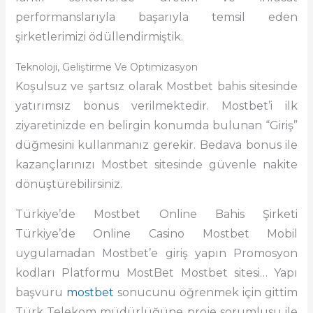
performanslarıyla başarıyla temsil eden
şirketlerimizi ödüllendirmiştik.
Teknoloji, Geliştirme Ve Optimizasyon
Koşulsuz ve şartsız olarak Mostbet bahis sitesinde
yatırımsız bonus verilmektedir. Mostbet’i ilk
ziyaretinizde en belirgin konumda bulunan “Giriş”
düğmesini kullanmanız gerekir. Bedava bonus ile
kazançlarınızı Mostbet sitesinde güvenle nakite
dönüştürebilirsiniz.
Türkiye’de Mostbet Online Bahis Şirketi
Türkiye’de Online Casino Mostbet Mobil
uygulamadan Mostbet’e giriş yapın Promosyon
kodları Platformu MostBet Mostbet sitesi… Yapı
başvuru
mostbet
sonucunu öğrenmek için gittim
Türk Telekom müdürlüğüne proje sorumlusu ile