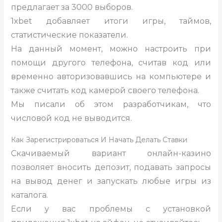
предлагает за 3000 выборов.
1xbet добавляет итоги игры, таймов,
статистические показатели.
На данный момент, можно настроить при
помощи другого телефона, считав код или
временно авторизовавшись на компьютере и
также считать код камерой своего телефона.
Мы писали об этом разработчикам, что
числовой код не выводится.
Как Зарегистрироваться И Начать Делать Ставки
Скачиваемый вариант онлайн-казино
позволяет вносить депозит, подавать запросы
на вывод денег и запускать любые игры из
каталога.
Если у вас проблемы с установкой