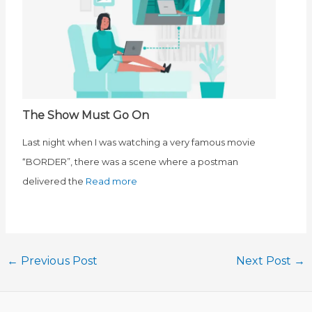
The Show Must Go On
Last night when I was watching a very famous movie
“BORDER”, there was a scene where a postman
delivered the
Read more
←
Previous Post
Next Post
→