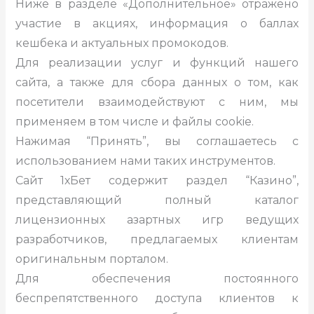
Ниже в разделе «Дополнительное» отражено
участие в акциях, информация о баллах
кешбека и актуальных промокодов.
Для реализации услуг и функций нашего
сайта, а также для сбора данных о том, как
посетители взаимодействуют с ним, мы
применяем в том числе и файлы cookie.
Нажимая “Принять”, вы соглашаетесь с
использованием нами таких инструментов.
Сайт 1хБет содержит раздел “Казино”,
представляющий полный каталог
лицензионных азартных игр ведущих
разработчиков, предлагаемых клиентам
оригинальным порталом.
Для обеспечения постоянного
беспрепятственного доступа клиентов к