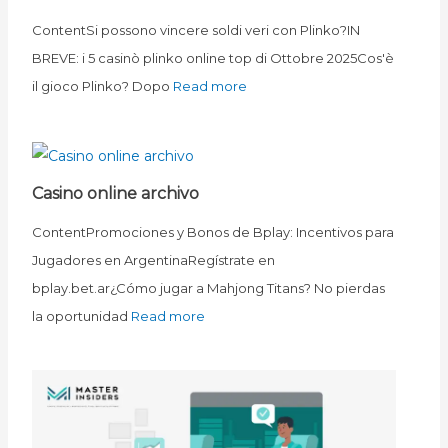
ContentSi possono vincere soldi veri con Plinko?IN
BREVE: i 5 casinò plinko online top di Ottobre 2025Cos'è
il gioco Plinko? Dopo
Read more
Casino online archivo
ContentPromociones y Bonos de Bplay: Incentivos para
Jugadores en ArgentinaRegístrate en
bplay.bet.ar¿Cómo jugar a Mahjong Titans? No pierdas
la oportunidad
Read more