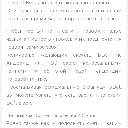
сайте 1XBet казино считаются лайв-ставки.
Они позволяют зарегистрированным игрокам
делать во время матча спортивные прогнозы.
Чтобы про БК не писали и говорили злые
языки, активность игроков и их предпочтения
говорят сами за себя.
Количество желающих скачать 1хБет на
Андроид или iOS растет колоссальными
темпами и об этой новой тенденции
поговорим ниже.
Просматривая официальную страницу 1xBet,
вы можете узнать, что есть вариант загрузки
файла apk.
Минимальная Сумма Пополнения И Снятия
Ровно также как и пополнить счет и каким