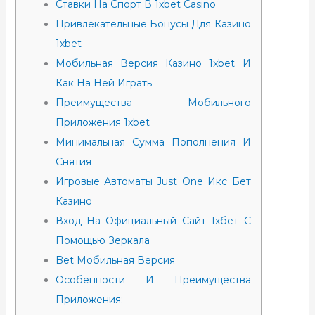
Ставки На Спорт В 1xbet Casino
Привлекательные Бонусы Для Казино
1xbet
Мобильная Версия Казино 1xbet И
Как На Ней Играть
Преимущества Мобильного
Приложения 1xbet
Минимальная Сумма Пополнения И
Снятия
Игровые Автоматы Just One Икс Бет
Казино
Вход На Официальный Сайт 1хбет С
Помощью Зеркала
Bet Мобильная Версия
Особенности И Преимущества
Приложения: