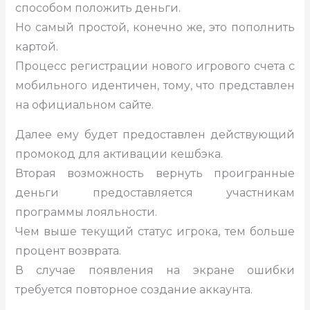
способом положить деньги.
Но самый простой, конечно же, это пополнить
картой.
Процесс регистрации нового игрового счета с
мобильного идентичен, тому, что представлен
на официальном сайте.
Далее ему будет предоставлен действующий
промокод для активации кешбэка.
Вторая возможность вернуть проигранные
деньги предоставляется участникам
программы лояльности.
Чем выше текущий статус игрока, тем больше
процент возврата.
В случае появления на экране ошибки
требуется повторное создание аккаунта.