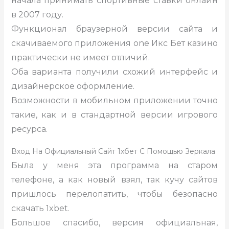
начала принимать спортивные ставки онлайн
в 2007 году.
Функционал браузерной версии сайта и
скачиваемого приложения one Икс Бет казино
практически не имеет отличий.
Оба варианта получили схожий интерфейс и
дизайнерское оформление.
Возможности в мобильном приложении точно
такие, как и в стандартной версии игрового
ресурса.
Вход На Официальный Сайт 1хбет С Помощью Зеркала
Была у меня эта программа на старом
телефоне, а как новый взял, так кучу сайтов
пришлось перелопатить, чтобы безопасно
скачать 1xbet.
Большое спасибо, версия официальная,