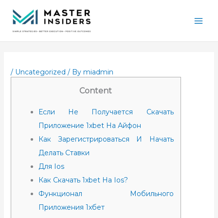
Skip
Mai
to
Men
content
/
Uncategorized
/ By
miadmin
Content
Если Не Получается Скачать
Приложение 1xbet На Айфон
Как Зарегистрироваться И Начать
Делать Ставки
Для Ios
Как Скачать 1xbet На Ios?
Функционал Мобильного
Приложения 1хбет