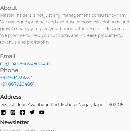
About
Master Insiders is not just any management consultancy firm.
We use our experience and expertise in business continuity and
growth strategy to give your business the results it deserves.
We promise to help you cut costs, and increase productivity,
revenue and profitability.
Email
mi@masterinsiders.com
Phone
+91 9414238552
+91 8879204881
Address
143, 1st Floor, Awadhpuri IInd, Mahesh Nagar, Jaipur - 302015
Newsletter