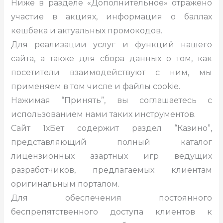
Ниже в разделе «Дополнительное» отражено
участие в акциях, информация о баллах
кешбека и актуальных промокодов.
Для реализации услуг и функций нашего
сайта, а также для сбора данных о том, как
посетители взаимодействуют с ним, мы
применяем в том числе и файлы cookie.
Нажимая “Принять”, вы соглашаетесь с
использованием нами таких инструментов.
Сайт 1хБет содержит раздел “Казино”,
представляющий полный каталог
лицензионных азартных игр ведущих
разработчиков, предлагаемых клиентам
оригинальным порталом.
Для обеспечения постоянного
беспрепятственного доступа клиентов к