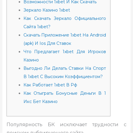
Возможности 1xbet И Как Скачать
Зеркало Казино 1xbet
Как Скачать Зеркало Официального
Сайта 1xbet?
Скачать Приложение 1xbet На Android
(apk) И Ios Для Ставок
Что Предлагает 1xbet Для Игроков
Казино
Выгодно Ли Делать Ставки На Спорт
В 1xbet С Высоким Коэффициентом?
Как Работает 1xbet В Рф
Как Отыграть Бонусные Деньги В 1
Икс Бет Казино
Популярность БК исключает трудности с
поиском дублирующего сайта.