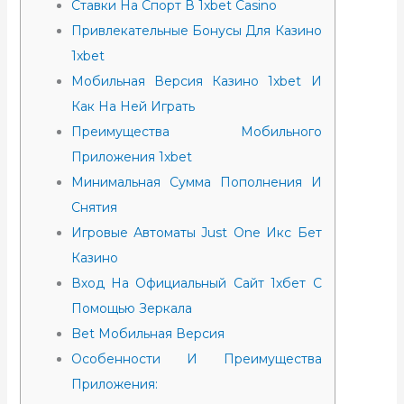
Ставки На Спорт В 1xbet Casino
Привлекательные Бонусы Для Казино
1xbet
Мобильная Версия Казино 1xbet И
Как На Ней Играть
Преимущества Мобильного
Приложения 1xbet
Минимальная Сумма Пополнения И
Снятия
Игровые Автоматы Just One Икс Бет
Казино
Вход На Официальный Сайт 1хбет С
Помощью Зеркала
Bet Мобильная Версия
Особенности И Преимущества
Приложения: