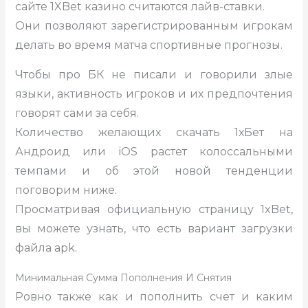
сайте 1XBet казино считаются лайв-ставки.
Они позволяют зарегистрированным игрокам
делать во время матча спортивные прогнозы.
Чтобы про БК не писали и говорили злые
языки, активность игроков и их предпочтения
говорят сами за себя.
Количество желающих скачать 1хБет на
Андроид или iOS растет колоссальными
темпами и об этой новой тенденции
поговорим ниже.
Просматривая официальную страницу 1xBet,
вы можете узнать, что есть вариант загрузки
файла apk.
Минимальная Сумма Пополнения И Снятия
Ровно также как и пополнить счет и каким