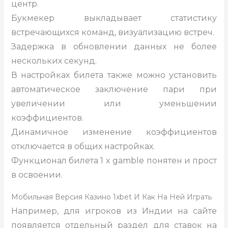
центр.
Букмекер выкладывает статистику
встречающихся команд, визуализацию встреч.
Задержка в обновлении данных не более
нескольких секунд.
В настройках билета также можно установить
автоматическое заключение пари при
увеличении или уменьшении
коэффициентов.
Динамичное изменение коэффициентов
отключается в общих настройках.
Функционал билета 1 x gamble понятен и прост
в освоении.
Мобильная Версия Казино 1xbet И Как На Ней Играть
Например, для игроков из Индии на сайте
появляется отдельный раздел для ставок на