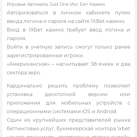
Игровые Автоматы Just One Икс Бет Казино
Авторизоваться в личном кабинете путем
ввода логина и пароля на сайте 1XBet казино.
Вход в 1ХБет казино требует ввод логина и
пароля.
Войти в учетную запись смогут только ранее
зарегистрированные игроки.
«Американская» – насчитывает 38 ячеек и два
сектора зеро.
Кардинально решить проблему позволяет
установка десктопной версии или
приложения для мобильных устройств с
операционными системами iOS и Android.
Один из крупнейших представителей рынка
беттинговых услуг, букмекерская контора 1xbet