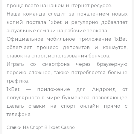
проще всего на нашем интернет ресурсе.
Наша команда следит за появлением новых
копий портала 1xbet и регулярно добавляет
актуальные ссылки на рабочие зеркала.
Официальное мобильное приложение 1xBet
облегчает процесс депозитов и кэшаутов,
ставок на спорт, использования бонусов.
Играть со смартфона через браузерную
версию сложнее, также потребляется больше
трафика.
1xBet — приложение для Андроид от
популярного в мире букмекера, позволяющее
делать ставки на спорт онлайн прямо с
телефона.
Ставки На Спорт В 1xbet Casino