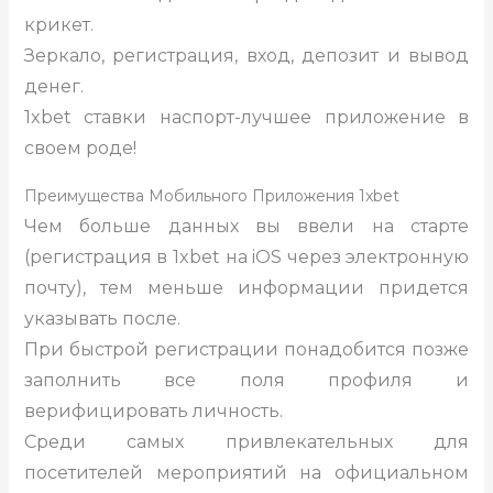
крикет.
Зеркало, регистрация, вход, депозит и вывод
денег.
1xbet ставки наспорт-лучшее приложение в
своем роде!
Преимущества Мобильного Приложения 1xbet
Чем больше данных вы ввели на старте
(регистрация в 1xbet на iOS через электронную
почту), тем меньше информации придется
указывать после.
При быстрой регистрации понадобится позже
заполнить все поля профиля и
верифицировать личность.
Среди самых привлекательных для
посетителей мероприятий на официальном