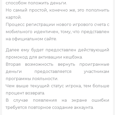
способом положить деньги.
Но самый простой, конечно же, это пополнить
картой.
Процесс регистрации нового игрового счета с
мобильного идентичен, тому, что представлен
на официальном сайте.
Далее ему будет предоставлен действующий
промокод для активации кешбэка.
Вторая возможность вернуть проигранные
деньги предоставляется участникам
программы лояльности.
Чем выше текущий статус игрока, тем больше
процент возврата.
В случае появления на экране ошибки
требуется повторное создание аккаунта.