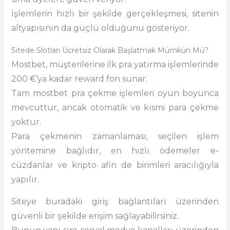
İşlemlerin hızlı bir şekilde gerçekleşmesi, sitenin
altyapısının da güçlü olduğunu gösteriyor.
Sitede Slotları Ücretsiz Olarak Başlatmak Mümkün Mü?
Mostbet, müşterilerine ilk pra yatırma işlemlerinde
200 €’ya kadar reward fon sunar.
Tam mostbet pra çekme işlemleri oyun boyunca
mevcuttur, ancak otomatik ve kısmi para çekme
yoktur.
Para çekmenin zamanlaması, seçilen işlem
yöntemine bağlıdır, en hızlı ödemeler e-
cüzdanlar ve kripto afin de birimleri aracılığıyla
yapılır.
Siteye buradaki giriş bağlantıları üzerinden
güvenli bir şekilde erişim sağlayabilirsiniz.