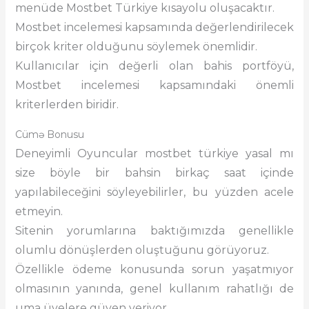
menüde Mostbet Türkiye kısayolu oluşacaktır.
Mostbet incelemesi kapsamında değerlendirilecek
birçok kriter olduğunu söylemek önemlidir.
Kullanıcılar için değerli olan bahis portföyü,
Mostbet incelemesi kapsamındaki önemli
kriterlerden biridir.
Cümə Bonusu
Deneyimli Oyuncular mostbet türkiye yasal mı
size böyle bir bahsin birkaç saat içinde
yapılabileceğini söyleyebilirler, bu yüzden acele
etmeyin.
Sitenin yorumlarına baktığımızda genellikle
olumlu dönüşlerden oluştuğunu görüyoruz.
Özellikle ödeme konusunda sorun yaşatmıyor
olmasının yanında, genel kullanım rahatlığı de
uma üyelere güven veriyor.