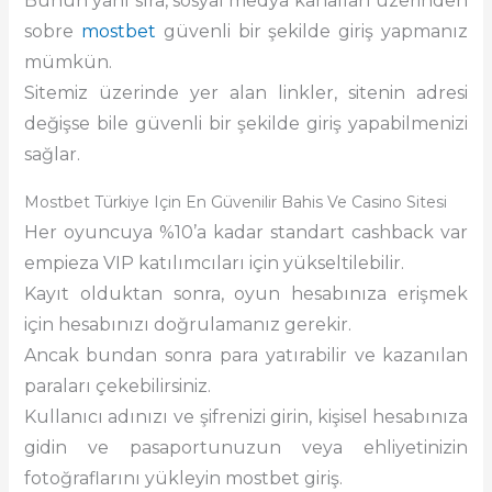
Bunun yanı sıra, sosyal medya kanalları üzerinden
sobre
mostbet
güvenli bir şekilde giriş yapmanız
mümkün.
Sitemiz üzerinde yer alan linkler, sitenin adresi
değişse bile güvenli bir şekilde giriş yapabilmenizi
sağlar.
Mostbet Türkiye Için En Güvenilir Bahis Ve Casino Sitesi
Her oyuncuya %10’a kadar standart cashback var
empieza VIP katılımcıları için yükseltilebilir.
Kayıt olduktan sonra, oyun hesabınıza erişmek
için hesabınızı doğrulamanız gerekir.
Ancak bundan sonra para yatırabilir ve kazanılan
paraları çekebilirsiniz.
Kullanıcı adınızı ve şifrenizi girin, kişisel hesabınıza
gidin ve pasaportunuzun veya ehliyetinizin
fotoğraflarını yükleyin mostbet giriş.