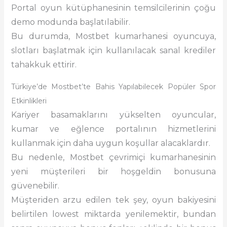
Portal oyun kütüphanesinin temsilcilerinin çoğu
demo modunda başlatılabilir.
Bu durumda, Mostbet kumarhanesi oyuncuya,
slotları başlatmak için kullanılacak sanal krediler
tahakkuk ettirir.
Türkiye’de Mostbet’te Bahis Yapılabilecek Popüler Spor
Etkinlikleri
Kariyer basamaklarını yükselten oyuncular,
kumar ve eğlence portalının hizmetlerini
kullanmak için daha uygun koşullar alacaklardır.
Bu nedenle, Mostbet çevrimiçi kumarhanesinin
yeni müşterileri bir hoşgeldin bonusuna
güvenebilir.
Müşteriden arzu edilen tek şey, oyun bakiyesini
belirtilen lowest miktarda yenilemektir, bundan