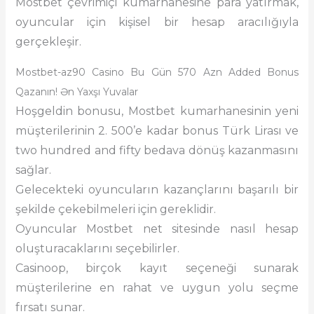
Mostbet çevrimiçi kumarhanesine para yatırmak,
oyuncular için kişisel bir hesap aracılığıyla
gerçekleşir.
Mostbet-az90 Casino Bu Gün 570 Azn Added Bonus
Qazanın! Ən Yaxşı Yuvalar
Hoşgeldin bonusu, Mostbet kumarhanesinin yeni
müşterilerinin 2. 500’e kadar bonus Türk Lirası ve
two hundred and fifty bedava dönüş kazanmasını
sağlar.
Gelecekteki oyuncuların kazançlarını başarılı bir
şekilde çekebilmeleri için gereklidir.
Oyuncular Mostbet net sitesinde nasıl hesap
oluşturacaklarını seçebilirler.
Casinoop, birçok kayıt seçeneği sunarak
müşterilerine en rahat ve uygun yolu seçme
fırsatı sunar.