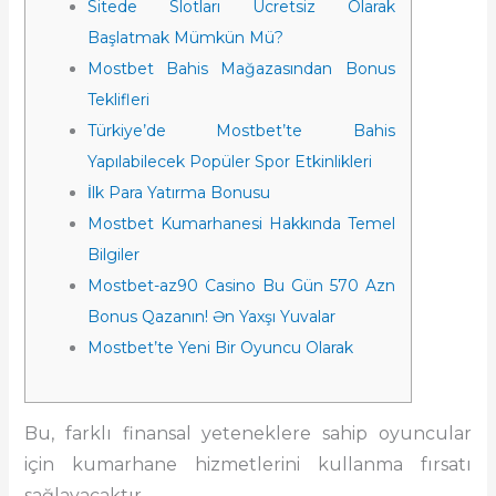
Sitede Slotları Ücretsiz Olarak
Başlatmak Mümkün Mü?
Mostbet Bahis Mağazasından Bonus
Teklifleri
Türkiye’de Mostbet’te Bahis
Yapılabilecek Popüler Spor Etkinlikleri
İlk Para Yatırma Bonusu
Mostbet Kumarhanesi Hakkında Temel
Bilgiler
Mostbet-az90 Casino Bu Gün 570 Azn
Bonus Qazanın! Ən Yaxşı Yuvalar
Mostbet’te Yeni Bir Oyuncu Olarak
Bu, farklı finansal yeteneklere sahip oyuncular
için kumarhane hizmetlerini kullanma fırsatı
sağlayacaktır.