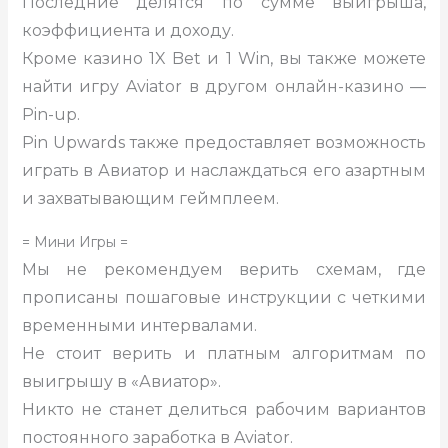
Последние делятся по сумме выигрыша,
коэффициента и доходу.
Кроме казино 1X Bet и 1 Win, вы также можете
найти игру Aviator в другом онлайн-казино —
Pin-up.
Pin Upwards также предоставляет возможность
играть в Авиатор и наслаждаться его азартным
и захватывающим геймплеем.
= Мини Игры =
Мы не рекомендуем верить схемам, где
прописаны пошаговые инструкции с четкими
временными интервалами.
Не стоит верить и платным алгоритмам по
выигрышу в «Авиатор».
Никто не станет делиться рабочим вариантов
постоянного заработка в Aviator.