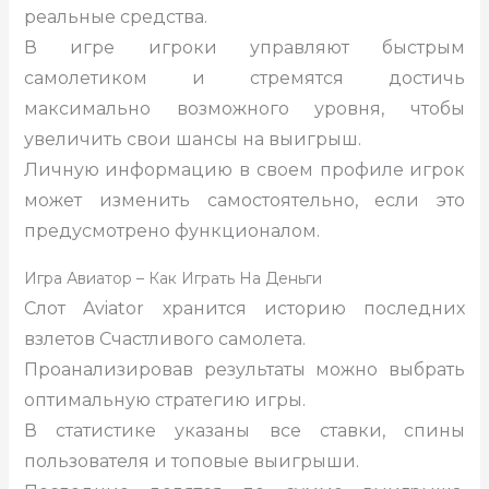
реальные средства.
В игре игроки управляют быстрым
самолетиком и стремятся достичь
максимально возможного уровня, чтобы
увеличить свои шансы на выигрыш.
Личную информацию в своем профиле игрок
может изменить самостоятельно, если это
предусмотрено функционалом.
Игра Авиатор – Как Играть На Деньги
Слот Aviator хранится историю последних
взлетов Счастливого самолета.
Проанализировав результаты можно выбрать
оптимальную стратегию игры.
В статистике указаны все ставки, спины
пользователя и топовые выигрыши.