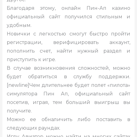
Благодаря этому, онлайн Пин-Ап казино
официальный сайт получился стильным и
удобным.
Новички с легкостью смогут быстро пройти
регистрации, верифицировать аккаунт,
пополнить счет, найти нужный раздел и
приступить к игре.
В случае возникновения сложностей, можно
будет обратиться в службу поддержки.
[newline]Чем длительнее будет полет «пилота»
симулятора Пин Ап, официальный сайт
посетив, играя, тем больший выигрыш вы
получите.
Можно ее обналичить либо поставить в
следующих раундах.
Игру Авиатор можно найти на многих сайтах