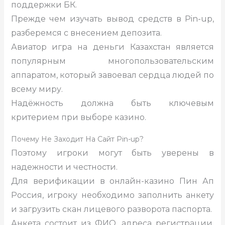
поддержки БК.
Прежде чем изучать вывод средств в Pin-up,
разберемся с внесением депозита.
Авиатор игра на деньги Казахстан является
популярным многопользовательским
аппаратом, который завоевал сердца людей по
всему миру.
Надёжность должна быть ключевым
критерием при выборе казино.
Почему Не Заходит На Сайт Pin-up?
Поэтому игроки могут быть уверены в
надежности и честности.
Для верификации в онлайн-казино Пин Ап
Россия, игроку необходимо заполнить анкету
и загрузить скан лицевого разворота паспорта.
Анкета состоит из ФИО, адреса регистрации,