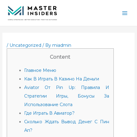
Skip
Mai
to
Men
content
/
Uncategorized
/ By
miadmin
Content
Главное Меню
Как В Играть В Казино На Деньги
Aviator От Pin Up: Правила И
Стратегии Игры, Бонусы За
Использование Слота
Где Играть В Авиатор?
Сколько Ждать Вывод Денег С Пин
Ап?