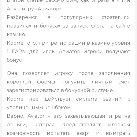
В этой статье рассмотрим, как играть в «Пин
Ап» в игру «Авиатор».
Разберемся в популярных стратегиях,
правилах и бонусах за запуск слота на сайте
казино.
Кроме того, при регистрации в казино уровня
1 EARN для игры Авиатор игроки получают
бонус.
Она позволяет игроку после заполнения
короткой формы получить личный счет,
зарегистрироваться в бонусной системе.
Кроме нее действует система званий с
увеличенным кешбэком.
Верно, Aviator – это захватывающая игра на
деньги, которая предоставляет игрокам
возможность испытать азарт и выиграть