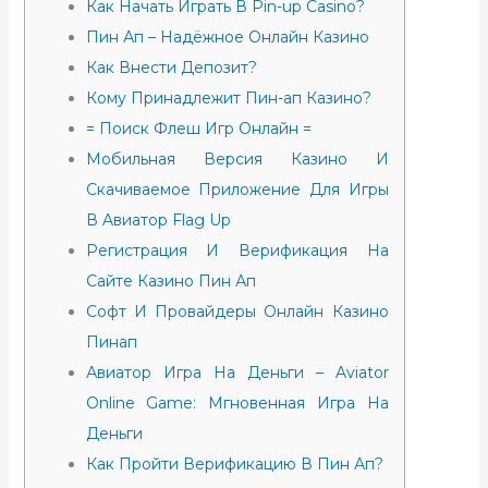
Как Начать Играть В Pin-up Casino?
Пин Ап – Надёжное Онлайн Казино
Как Внести Депозит?
Кому Принадлежит Пин-ап Казино?
= Поиск Флеш Игр Онлайн =
Мобильная Версия Казино И
Скачиваемое Приложение Для Игры
В Aвиатор Flag Up
Регистрация И Верификация На
Сайте Казино Пин Ап
Софт И Провайдеры Онлайн Казино
Пинап
Авиатор Игра На Деньги – Aviator
Online Game: Мгновенная Игра На
Деньги
Как Пройти Верификацию В Пин Ап?