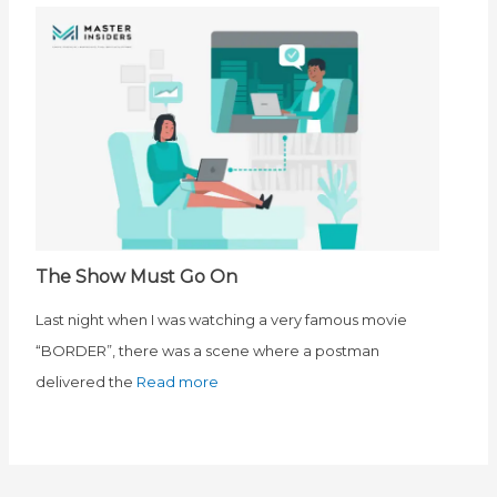
The Show Must Go On
Last night when I was watching a very famous movie
“BORDER”, there was a scene where a postman
delivered the
Read more