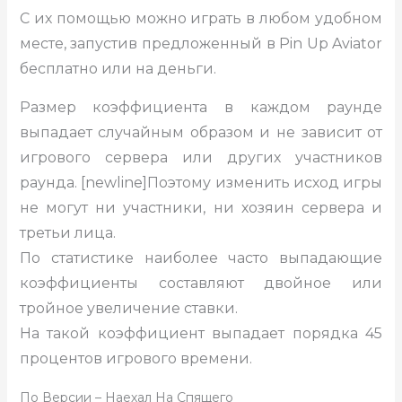
С их помощью можно играть в любом удобном
месте, запустив предложенный в Pin Up Aviator
бесплатно или на деньги.
Размер коэффициента в каждом раунде
выпадает случайным образом и не зависит от
игрового сервера или других участников
раунда. [newline]Поэтому изменить исход игры
не могут ни участники, ни хозяин сервера и
третьи лица.
По статистике наиболее часто выпадающие
коэффициенты составляют двойное или
тройное увеличение ставки.
На такой коэффициент выпадает порядка 45
процентов игрового времени.
По Версии – Наехал На Спящего