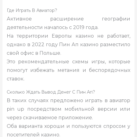
Где Играть В Авиатор?
Активное расширение географии
деятельности началось с 2019 года.
На территории Европы казино не работает,
однако в 2022 году Пин Ап казино разместило
свой офис в Польше.
Это рекомендательные схемы игры, которые
помогут избежать метания и беспорядочных
ставок.
Сколько Ждать Вывод Денег С Пин Ап?
В таких случаях предложено играть в авиатор
pin up посредством мобильной версии или
через скачиваемое приложение.
Оба варианта хороши и пользуются спросом у
посетителей казино.