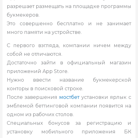
разрешает размещать на площадке программы
букмекеров.
Это совершенно бесплатно и не занимает
много памяти на устройстве.
С первого взгляда, компании ничем между
собой не отличаются.
Достаточно зайти в официальный магазин
приложений App Store.
Нужно ввести название букмекерской
конторы в поисковой строке.
После завершения
мостбет
установки ярлык с
эмблемой беттинговой компании появится на
одном из рабочих столов.
Специальных бонусов за регистрацию и
установку мобильного приложения БК