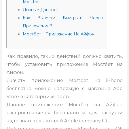
Mostbet
Личные Данные
Как Вывести Выигрыш Через
Приложение?
Мостбет – Приложение На Айфон
Как правило, таких действий должно хватить,
чтобы установить приложение Мостбет на
Айфон.
Скачать приложение Mostbet на iPhone
бесплатно можно напрямую с магазина App
Store в категории «Спорт».
Данное приложение Мостбет на Айфон
распространяется бесплатно и для загрузки
надо знать только свой Apple company ID.
Мобильное приложение Мостбет на iOS