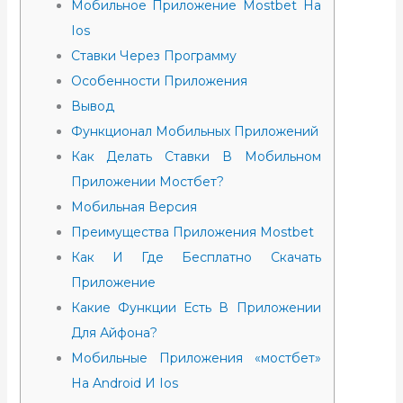
Мобильное Приложение Mostbet На
Ios
Ставки Через Программу
Особенности Приложения
Вывод
Функционал Мобильных Приложений
Как Делать Ставки В Мобильном
Приложении Мостбет?
Мобильная Версия
Преимущества Приложения Mostbet
Как И Где Бесплатно Скачать
Приложение
Какие Функции Есть В Приложении
Для Айфона?
Мобильные Приложения «мостбет»
На Android И Ios