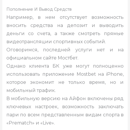
Пополнение И Вывод Средств
Например, в нем отсутствует возможность
вносить средства на депозит и выводить
деньги со счета, а также смотреть прямые
видеотрансляции спортивных событий.
Оговоримся, последней услуги нет и на
официальном сайте Мостбет.
Однако клиента БК уже могут полноценно
использовать приложение Mostbet на iPhone,
которое экономит не только время, но и
мобильный трафик.
В мобильную версию на Айфон включены ряд
ключевых настроек, возможность заключать
пари по всем представленным видам спорта в
«Prematch» и «Live».