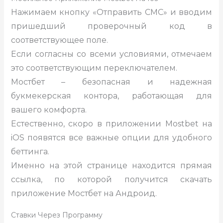
Нажимаем кнопку «Отправить СМС» и вводим
пришедший проверочный код в
соответствующее поле.
Если согласны со всеми условиями, отмечаем
это соответствующим переключателем.
Мостбет – безопасная и надежная
букмекерская контора, работающая для
вашего комфорта.
Естественно, скоро в приложении Mostbet на
iOS появятся все важные опции для удобного
беттинга.
Именно на этой странице находится прямая
ссылка, по которой получится скачать
приложение Мостбет на Андроид.
Ставки Через Программу