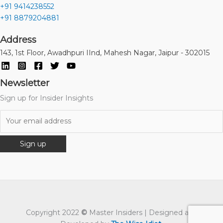
+91 9414238552
+91 8879204881
Address
143, 1st Floor, Awadhpuri IInd, Mahesh Nagar, Jaipur - 302015
Newsletter
Sign up for Insider Insights
Copyright 2022
©
Master Insiders | Designed and