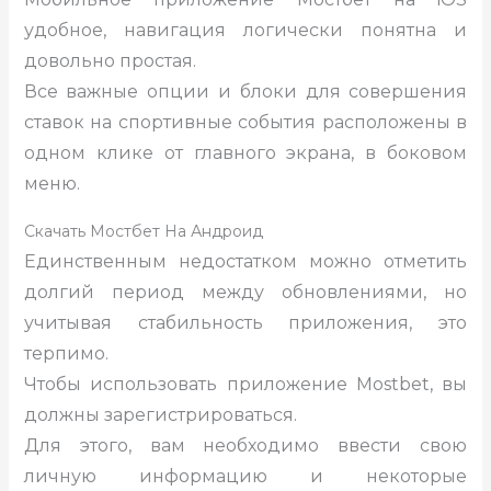
удобное, навигация логически понятна и
довольно простая.
Все важные опции и блоки для совершения
ставок на спортивные события расположены в
одном клике от главного экрана, в боковом
меню.
Скачать Мостбет На Андроид
Единственным недостатком можно отметить
долгий период между обновлениями, но
учитывая стабильность приложения, это
терпимо.
Чтобы использовать приложение Mostbet, вы
должны зарегистрироваться.
Для этого, вам необходимо ввести свою
личную информацию и некоторые