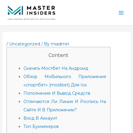
Skip
Mai
to
Men
content
/
Uncategorized
/ By
miadmin
Content
Скачать Мостбет На Андроид
Обзор Мобильного Приложения
«спортбет» (mostbet) Для Ios
Пополнение И Вывод Средств
Отличаются Ли Линия И Роспись На
Сайте И В Приложении?
Вход В Аккаунт
Топ Букмекеров