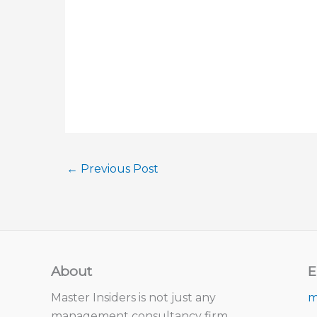
←
Previous Post
About
E
Master Insiders is not just any
m
management consultancy firm.