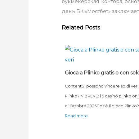
букмекерская контора, осно
день БК «Мостбет» заключает
Related Posts
Gioca a Plinko gratis o con sold
ContentSi possono vincere soldi veri
Plinko?IN BREVE: i 5 casinò plinko onl
di Ottobre 2025Cos'è il gioco Plink
Read more