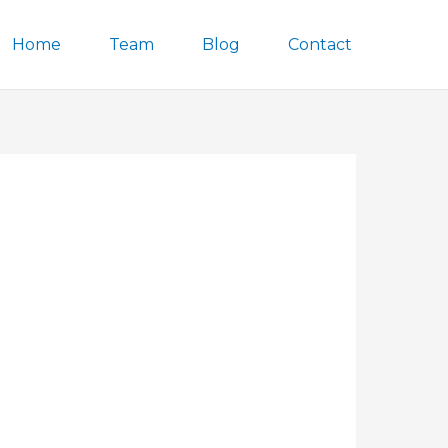
Home
Team
Blog
Contact