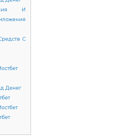
рсия И
ложения
Средств С
остбет
од Денег
тбет
остбет
тбет