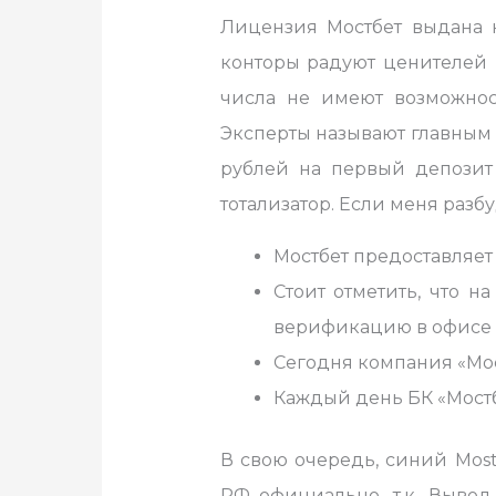
Лицензия Мостбет выдана 
конторы радуют ценителей и
числа не имеют возможнос
Эксперты называют главным 
рублей на первый депозит 
тотализатор. Если меня разб
Мостбет предоставляет 
Стоит отметить, что н
верификацию в офисе
Сегодня компания «Мос
Каждый день БК «Мостб
В свою очередь, синий Mos
РФ официально, т.к. Вывод