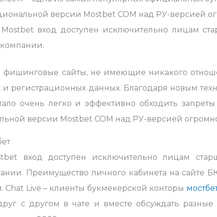
иональной версии Mostbet COM над РУ-версией ог
а Mostbet вход доступен исключительно лицам ст
 компании.
 фишинговые сайты, не имеющие никакого отноше
и регистрационных данных. Благодаря новым техн
тало очень легко и эффективно обходить запреты
ьной версии Mostbet COM над РУ-версией огромно
бет
ostbet вход доступен исключительно лицам стар
ии. Преимущество личного кабинета на сайте БК «
 Chat Live – клиенты букмекерской конторы
мостбе
друг с другом в чате и вместе обсуждать разные